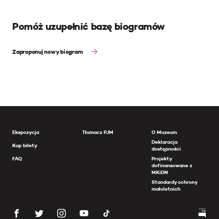
Pomóż uzupełnić bazę biogramów
Zaproponuj nowy biogram
Ekspozycja
Tłumacz PJM
O Muzeum
Deklaracja
Kup bilety
dostępności
FAQ
Projekty
dofinansowane z
MKiDN
Standardy ochrony
małoletnich