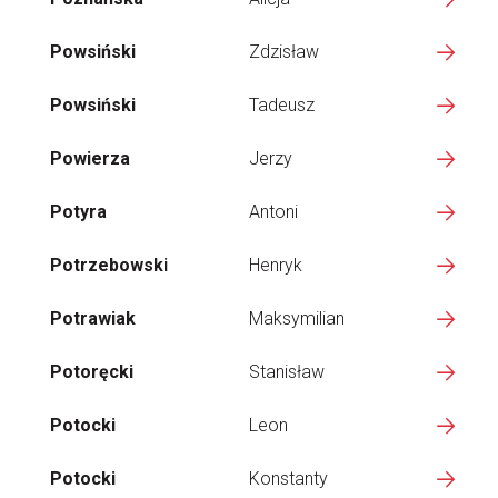
Powsiński
Zdzisław
Powsiński
Tadeusz
Powierza
Jerzy
Potyra
Antoni
Potrzebowski
Henryk
Potrawiak
Maksymilian
Potoręcki
Stanisław
Potocki
Leon
Potocki
Konstanty