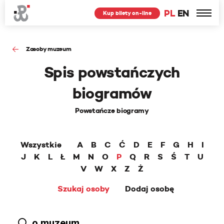
PL
EN
Kup bilety on-line
Zasoby muzeum
Spis powstańczych
biogramów
Powstańcze biogramy
Wszystkie
A
B
C
Ć
D
E
F
G
H
I
J
K
L
Ł
M
N
O
P
Q
R
S
Ś
T
U
V
W
X
Z
Ż
Szukaj osoby
Dodaj osobę