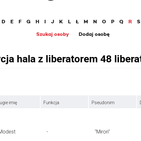
D
E
F
G
H
I
J
K
L
Ł
M
N
O
P
Q
R
S
Szukaj osoby
Dodaj osobę
ugie imię
Funkcja
Pseudonim
Modest
-
"Miron"