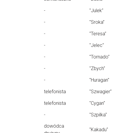
-
"Julek"
-
"Sroka”
-
"Teresa"
-
"Jelec"
-
"Tornado"
-
"Zbych"
-
"Huragan"
telefonista
"Szwagier"
telefonista
"Cygan"
-
"Szpilka"
dowódca
"Kakadu"