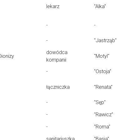
lekarz
"Alka"
-
-
-
"Jastrząb"
dowódca
Dionizy
"Motyl"
kompanii
-
"Ostoja"
łączniczka
"Renata"
-
"Sęp"
-
"Rawicz"
-
"Roma"
sanitariuszka
"Basia"