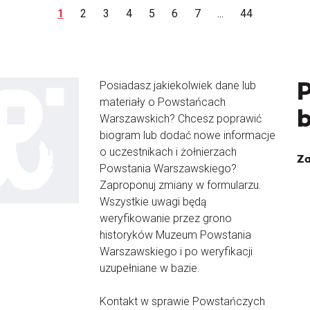
1
2
3
4
5
6
7
...
44
Posiadasz jakiekolwiek dane lub
materiały o Powstańcach
Warszawskich? Chcesz poprawić
biogram lub dodać nowe informacje
o uczestnikach i żołnierzach
Za
Powstania Warszawskiego?
Zaproponuj zmiany w formularzu.
Wszystkie uwagi będą
weryfikowanie przez grono
historyków Muzeum Powstania
Warszawskiego i po weryfikacji
uzupełniane w bazie.
Kontakt w sprawie Powstańczych