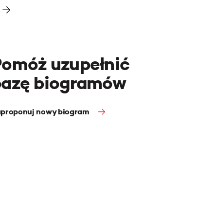
Pomóż uzupełnić
bazę biogramów
proponuj nowy biogram