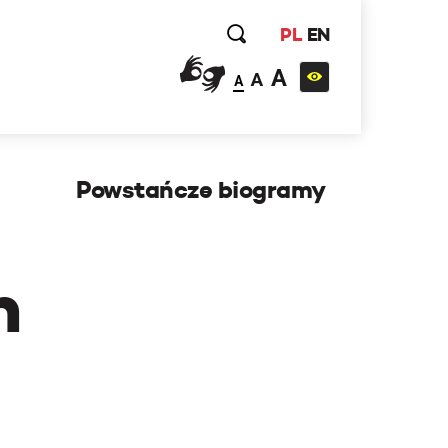
PL
EN
A
A
A
Powstańcze biogramy
h