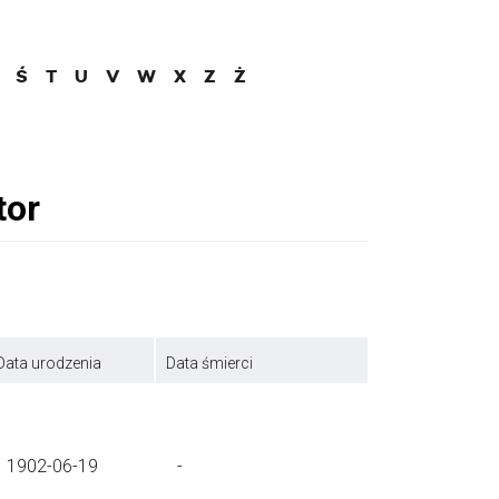
Ś
T
U
V
W
X
Z
Ż
Data urodzenia
Data śmierci
1902-06-19
-