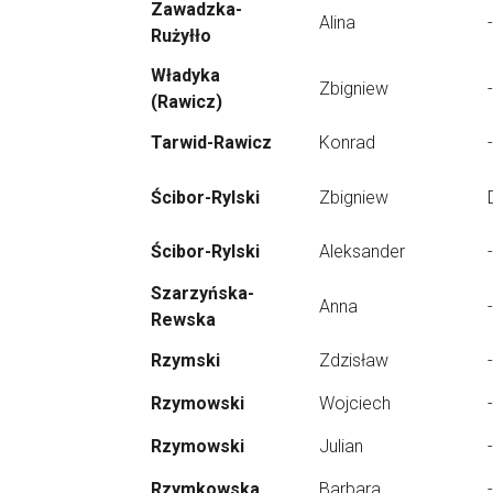
Zawadzka-
Alina
-
Rużyłło
Władyka
Zbigniew
-
(Rawicz)
Tarwid-Rawicz
Konrad
-
Ścibor-Rylski
Zbigniew
Ścibor-Rylski
Aleksander
-
Szarzyńska-
Anna
-
Rewska
Rzymski
Zdzisław
-
Rzymowski
Wojciech
-
Rzymowski
Julian
-
Rzymkowska
Barbara
-