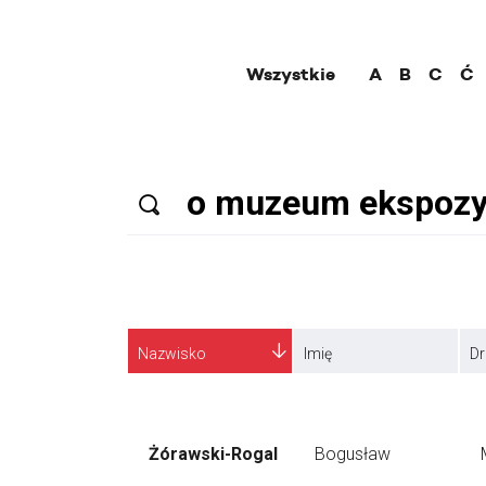
Wszystkie
A
B
C
Ć
Nazwisko
Imię
Dr
Żórawski-Rogal
Bogusław