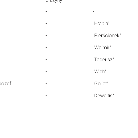
drużyny
-
-
-
"Hrabia"
-
"Pierścionek"
-
"Wojmir"
-
"Tadeusz"
-
"Wich"
Józef
-
"Goliat"
-
"Dewajtis"