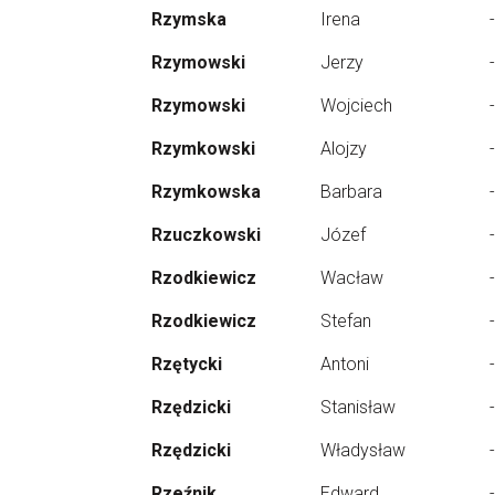
Rzymska
Irena
-
Rzymowski
Jerzy
-
Rzymowski
Wojciech
-
Rzymkowski
Alojzy
-
Rzymkowska
Barbara
-
Rzuczkowski
Józef
-
Rzodkiewicz
Wacław
-
Rzodkiewicz
Stefan
-
Rzętycki
Antoni
-
Rzędzicki
Stanisław
-
Rzędzicki
Władysław
-
Rzeźnik
Edward
-