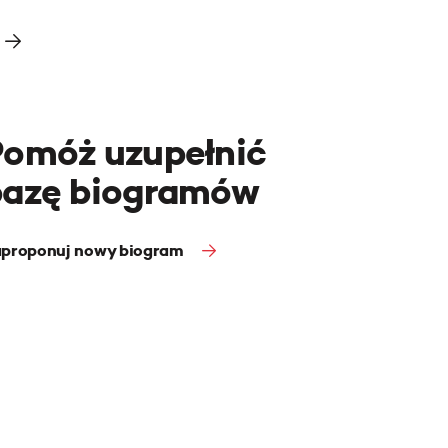
Pomóż uzupełnić
bazę biogramów
proponuj nowy biogram