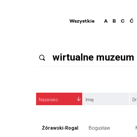
Wszystkie
A
B
C
Ć
Nazwisko
Imię
Dr
Żórawski-Rogal
Bogusław