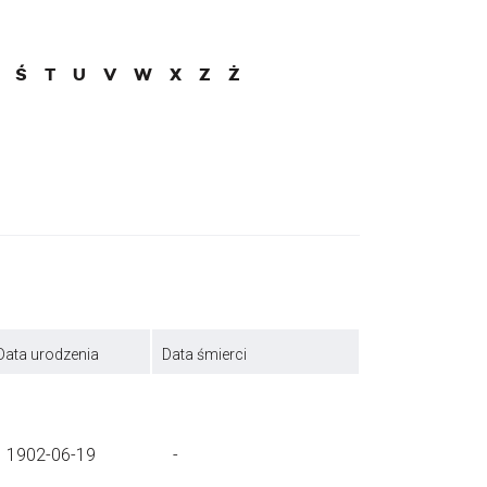
Ś
T
U
V
W
X
Z
Ż
Data urodzenia
Data śmierci
1902-06-19
-