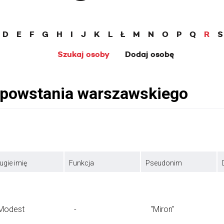
D
E
F
G
H
I
J
K
L
Ł
M
N
O
P
Q
R
S
Szukaj osoby
Dodaj osobę
ugie imię
Funkcja
Pseudonim
Modest
-
"Miron"