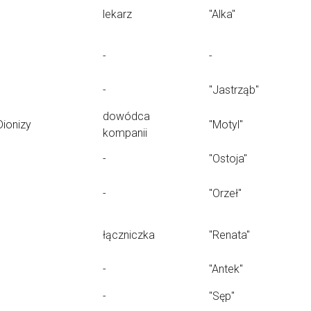
lekarz
"Alka"
-
-
-
"Jastrząb"
dowódca
Dionizy
"Motyl"
kompanii
-
"Ostoja"
-
"Orzeł"
łączniczka
"Renata"
-
"Antek"
-
"Sęp"