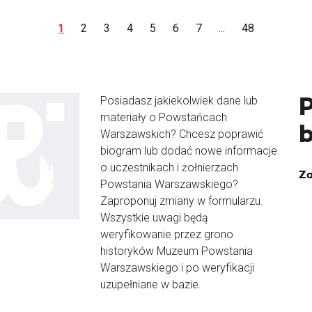
1
2
3
4
5
6
7
...
48
Posiadasz jakiekolwiek dane lub
materiały o Powstańcach
Warszawskich? Chcesz poprawić
biogram lub dodać nowe informacje
o uczestnikach i żołnierzach
Za
Powstania Warszawskiego?
Zaproponuj zmiany w formularzu.
Wszystkie uwagi będą
weryfikowanie przez grono
historyków Muzeum Powstania
Warszawskiego i po weryfikacji
uzupełniane w bazie.