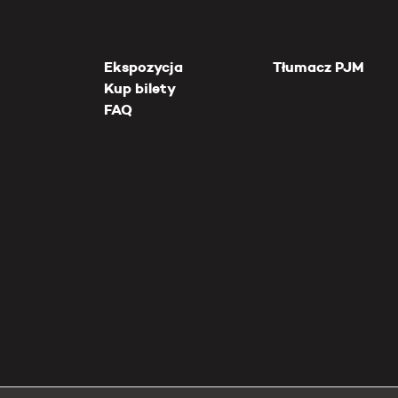
Ekspozycja
Tłumacz PJM
Kup bilety
FAQ