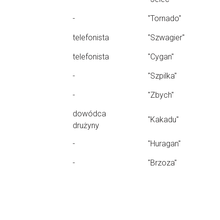
-
"Tornado"
telefonista
"Szwagier"
telefonista
"Cygan"
-
"Szpilka"
-
"Zbych"
dowódca
"Kakadu"
drużyny
-
"Huragan"
-
"Brzoza"