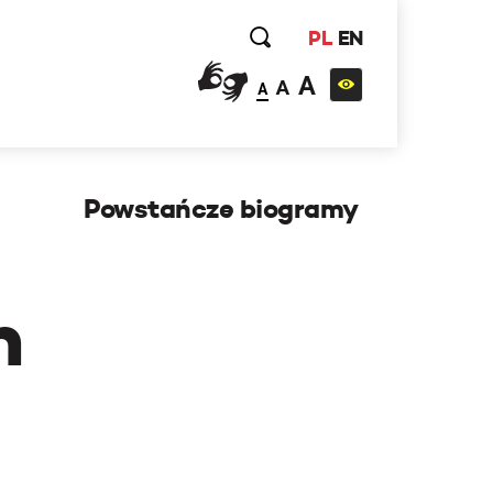
PL
EN
A
A
A
Powstańcze biogramy
h