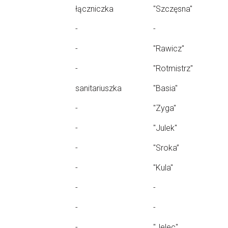
łączniczka
"Szczęsna"
-
-
-
"Rawicz"
-
"Rotmistrz"
sanitariuszka
"Basia"
-
"Zyga"
-
"Julek"
-
"Sroka”
-
"Kula"
-
-
-
-
-
"Jelec"