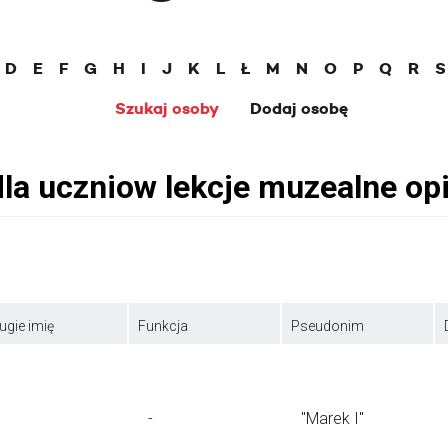
D
E
F
G
H
I
J
K
L
Ł
M
N
O
P
Q
R
S
Szukaj osoby
Dodaj osobę
ugie imię
Funkcja
Pseudonim
-
"Marek I"