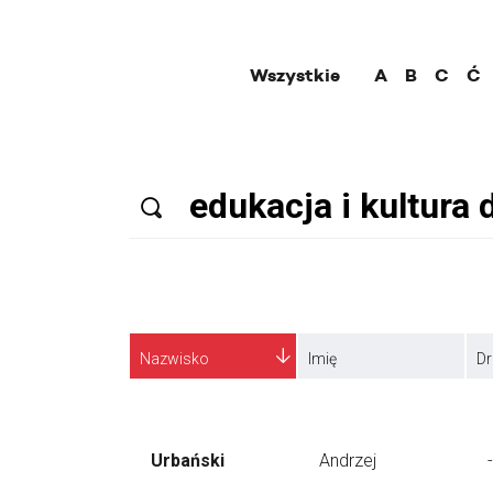
Wszystkie
A
B
C
Ć
Nazwisko
Imię
Dr
Urbański
Andrzej
-