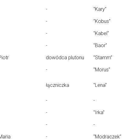
-
"Kary"
-
"Kobus"
-
"Kabel"
-
"Baor"
Piotr
dowódca plutonu
"Stamm"
-
"Morus"
łączniczka
"Lena"
-
-
-
"Irka"
-
-
Maria
-
"Modraczek"