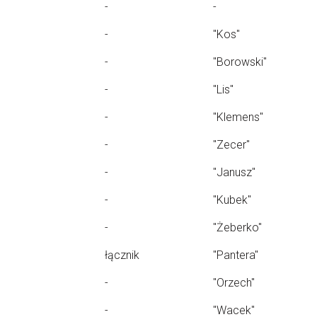
-
-
-
"Kos"
-
"Borowski"
-
"Lis"
-
"Klemens"
-
"Zecer"
-
"Janusz"
-
"Kubek"
-
"Żeberko"
łącznik
"Pantera"
-
"Orzech"
-
"Wacek"