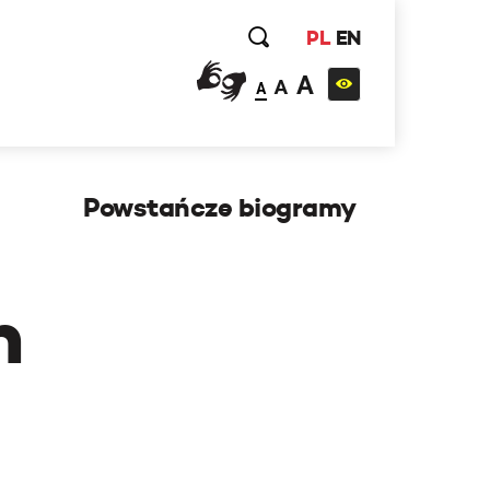
PL
EN
A
A
A
Powstańcze biogramy
h