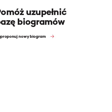
Pomóż uzupełnić
bazę biogramów
proponuj nowy biogram