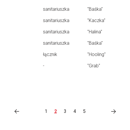
sanitariuszka
"Baśka"
sanitariuszka
"Kaczka"
sanitariuszka
"Halina"
sanitariuszka
"Baśka"
łącznik
"Hooling"
-
"Grab"
1
2
3
4
5