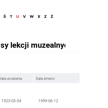
Ś
T
U
V
W
X
Z
Ż
Data urodzenia
Data śmierci
1923-05-04
1999-06-12