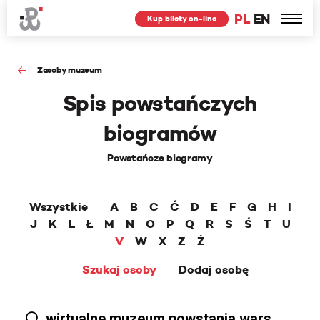
PL
EN
Kup bilety on-line
Zasoby muzeum
Spis powstańczych
biogramów
Powstańcze biogramy
Wszystkie
A
B
C
Ć
D
E
F
G
H
I
J
K
L
Ł
M
N
O
P
Q
R
S
Ś
T
U
V
W
X
Z
Ż
Szukaj osoby
Dodaj osobę