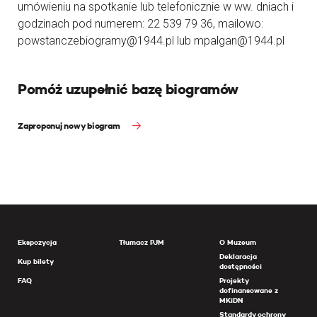
umówieniu na spotkanie lub telefonicznie w ww. dniach i
godzinach pod numerem: 22 539 79 36, mailowo:
powstanczebiogramy@1944.pl lub mpalgan@1944.pl
Pomóż uzupełnić bazę biogramów
Zaproponuj nowy biogram
Ekspozycja
Tłumacz PJM
O Muzeum
Deklaracja
Kup bilety
dostępności
FAQ
Projekty
dofinansowane z
MKiDN
Standardy ochrony