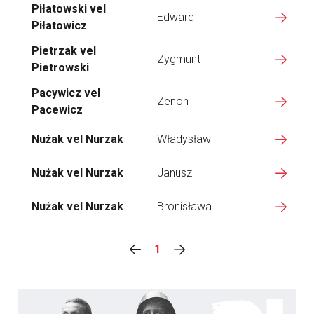
Piłatowski vel
Edward
Piłatowicz
Pietrzak vel
Zygmunt
Pietrowski
Pacywicz vel
Zenon
Pacewicz
Nużak vel Nurzak
Władysław
Nużak vel Nurzak
Janusz
Nużak vel Nurzak
Bronisława
1