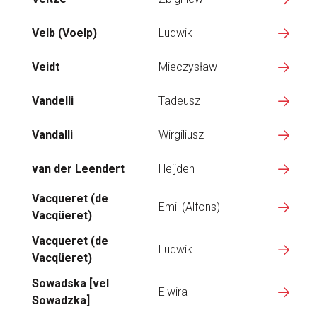
Velb (Voelp)
Ludwik
Veidt
Mieczysław
Vandelli
Tadeusz
Vandalli
Wirgiliusz
van der Leendert
Heijden
Vacqueret (de
Emil (Alfons)
Vacqüeret)
Vacqueret (de
Ludwik
Vacqüeret)
Sowadska [vel
Elwira
Sowadzka]