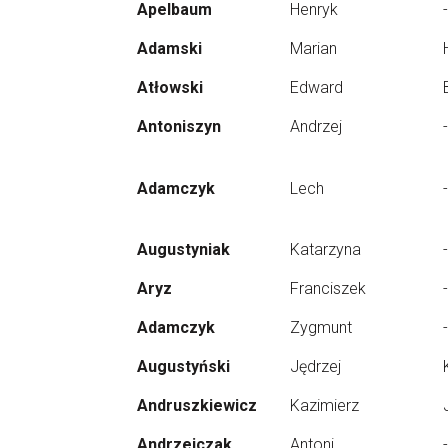
Apelbaum
Henryk
-
Adamski
Marian
Atłowski
Edward
Antoniszyn
Andrzej
-
Adamczyk
Lech
-
Augustyniak
Katarzyna
-
Aryz
Franciszek
-
Adamczyk
Zygmunt
-
Augustyński
Jędrzej
Andruszkiewicz
Kazimierz
Andrzejczak
Antoni
-