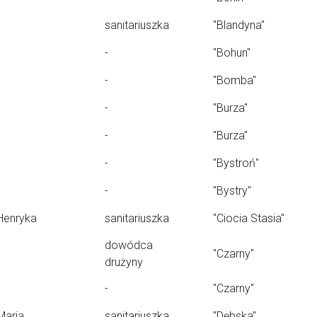
sanitariuszka
"Blandyna"
-
"Bohun"
-
"Bomba"
-
"Burza"
-
"Burza"
-
"Bystroń"
-
"Bystry"
Henryka
sanitariuszka
"Ciocia Stasia"
dowódca
"Czarny"
drużyny
-
"Czarny"
Maria
sanitariuszka
"Dębska"