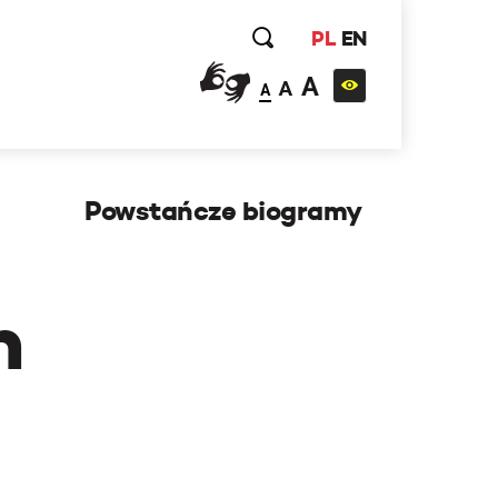
PL
EN
A
A
A
Powstańcze biogramy
h