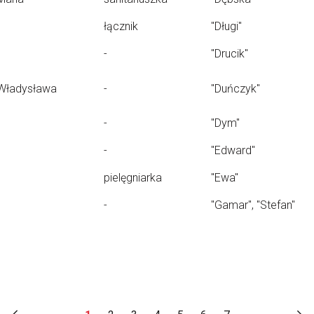
łącznik
"Długi"
-
"Drucik"
Władysława
-
"Duńczyk"
-
"Dym"
-
"Edward"
pielęgniarka
"Ewa"
-
"Gamar", "Stefan"