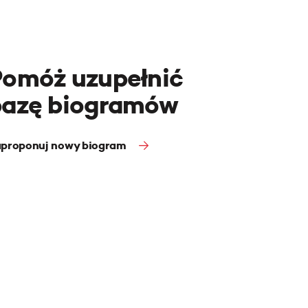
Pomóż uzupełnić
bazę biogramów
proponuj nowy biogram