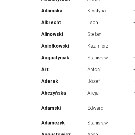
Adamska
Krystyna
-
Albrecht
Leon
-
Alinowski
Stefan
-
Aniołkowski
Kazimierz
-
Augustyniak
Stanisław
-
Art
Antoni
-
Aderek
Józef
-
Abczyńska
Alicja
Adamski
Edward
-
Adamczyk
Stanisław
-
Augustowicz
Anna