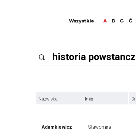
Wszystkie
A
B
C
Ć
Nazwisko
Imię
Dr
Adamkiewicz
Sławomira
-