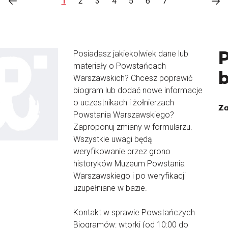
1
2
3
4
5
6
7
Posiadasz jakiekolwiek dane lub
materiały o Powstańcach
Warszawskich? Chcesz poprawić
biogram lub dodać nowe informacje
o uczestnikach i żołnierzach
Za
Powstania Warszawskiego?
Zaproponuj zmiany w formularzu.
Wszystkie uwagi będą
weryfikowanie przez grono
historyków Muzeum Powstania
Warszawskiego i po weryfikacji
uzupełniane w bazie.
Kontakt w sprawie Powstańczych
Biogramów: wtorki (od 10:00 do