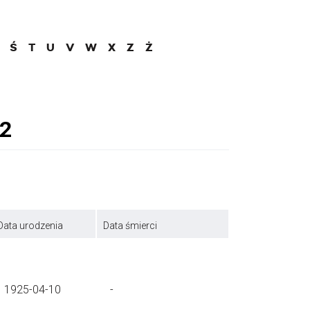
Ś
T
U
V
W
X
Z
Ż
Data urodzenia
Data śmierci
1925-04-10
-