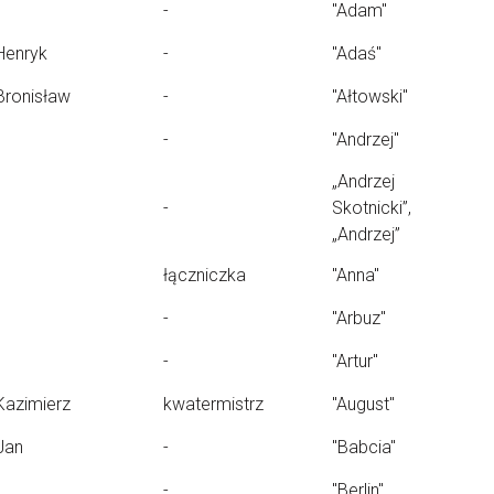
-
"Adam"
Henryk
-
"Adaś"
Bronisław
-
"Ałtowski"
-
"Andrzej"
„Andrzej
-
Skotnicki”,
„Andrzej”
łączniczka
"Anna"
-
"Arbuz"
-
"Artur"
Kazimierz
kwatermistrz
"August"
Jan
-
"Babcia"
-
"Berlin"