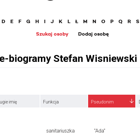
D
E
F
G
H
I
J
K
L
Ł
M
N
O
P
Q
R
S
Szukaj osoby
Dodaj osobę
ugie imię
Funkcja
Pseudonim
sanitariuszka
"Ada"