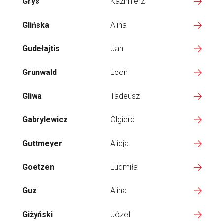
Grys
Kazimierz
Glińska
Alina
Gudełajtis
Jan
Grunwald
Leon
Gliwa
Tadeusz
Gabrylewicz
Olgierd
Guttmeyer
Alicja
Goetzen
Ludmiła
Guz
Alina
Giżyński
Józef