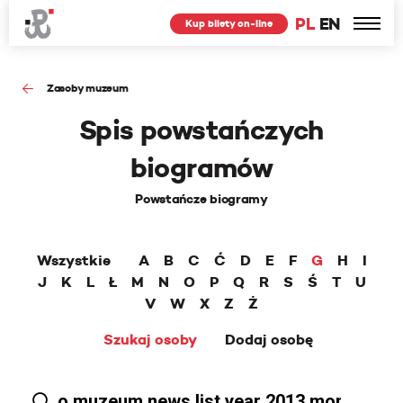
PL
EN
Kup bilety on-line
Zasoby muzeum
Spis powstańczych
biogramów
Powstańcze biogramy
Wszystkie
A
B
C
Ć
D
E
F
G
H
I
J
K
L
Ł
M
N
O
P
Q
R
S
Ś
T
U
V
W
X
Z
Ż
Szukaj osoby
Dodaj osobę