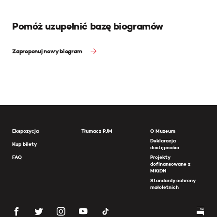
Pomóż uzupełnić bazę biogramów
Zaproponuj nowy biogram
Ekspozycja
Tłumacz PJM
O Muzeum
Deklaracja
Kup bilety
dostępności
FAQ
Projekty
dofinansowane z
MKiDN
Standardy ochrony
małoletnich