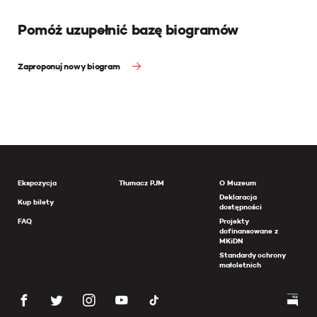
Pomóż uzupełnić bazę biogramów
Zaproponuj nowy biogram
Ekspozycja
Tłumacz PJM
O Muzeum
Deklaracja
Kup bilety
dostępności
FAQ
Projekty
dofinansowane z
MKiDN
Standardy ochrony
małoletnich