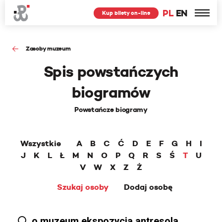
PL
EN
Kup bilety on-line
Zasoby muzeum
Spis powstańczych
biogramów
Powstańcze biogramy
Wszystkie
A
B
C
Ć
D
E
F
G
H
I
J
K
L
Ł
M
N
O
P
Q
R
S
Ś
T
U
V
W
X
Z
Ż
Szukaj osoby
Dodaj osobę