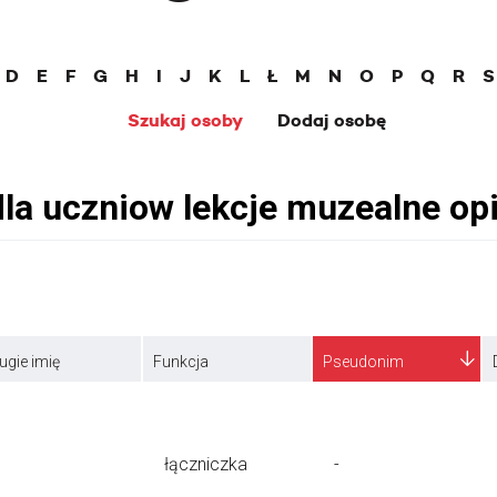
D
E
F
G
H
I
J
K
L
Ł
M
N
O
P
Q
R
S
Szukaj osoby
Dodaj osobę
ugie imię
Funkcja
Pseudonim
łączniczka
-