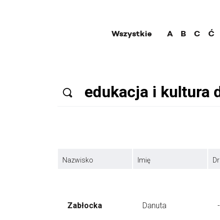
Wszystkie
A
B
C
Ć
Nazwisko
Imię
Dr
Zabłocka
Danuta
-