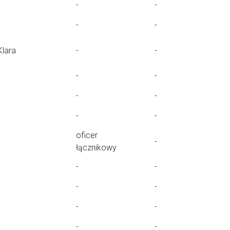
-
-
-
-
Klara
-
-
-
-
-
-
-
-
oficer
-
łącznikowy
-
-
-
-
-
-
-
-