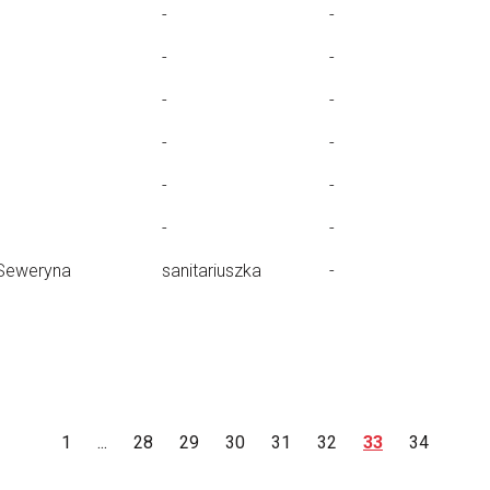
-
-
-
-
-
-
-
-
-
-
-
-
Seweryna
sanitariuszka
-
1
...
28
29
30
31
32
33
34