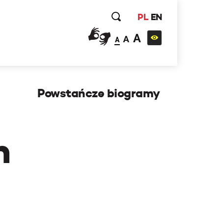
PL
EN
A
A
A
Powstańcze biogramy
h