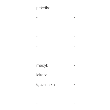
peżetka
-
-
-
-
-
-
-
-
-
-
-
medyk
-
lekarz
-
łączniczka
-
-
-
-
-