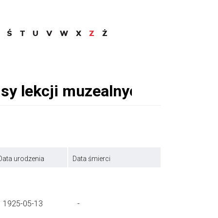
Ś
T
U
V
W
X
Z
Ż
Data urodzenia
Data śmierci
1925-05-13
-