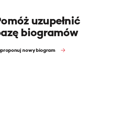
Pomóż uzupełnić
bazę biogramów
proponuj nowy biogram