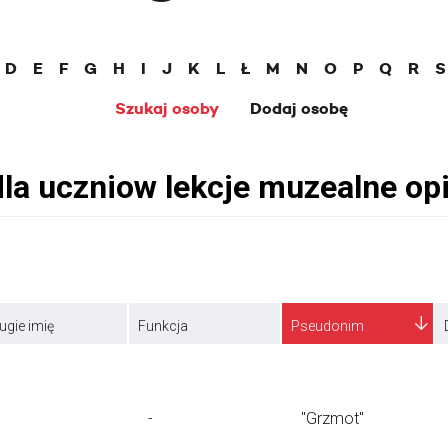
D
E
F
G
H
I
J
K
L
Ł
M
N
O
P
Q
R
S
Szukaj osoby
Dodaj osobę
ugie imię
Funkcja
Pseudonim
-
"Grzmot"