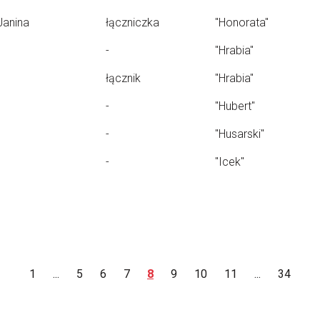
Janina
łączniczka
"Honorata"
-
"Hrabia"
łącznik
"Hrabia"
-
"Hubert"
-
"Husarski"
-
"Icek"
1
...
5
6
7
8
9
10
11
...
34