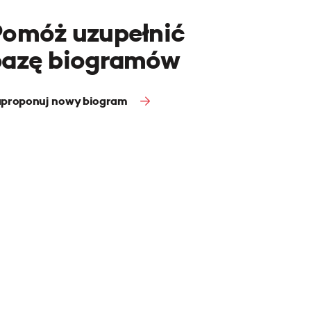
Pomóż uzupełnić
bazę biogramów
proponuj nowy biogram