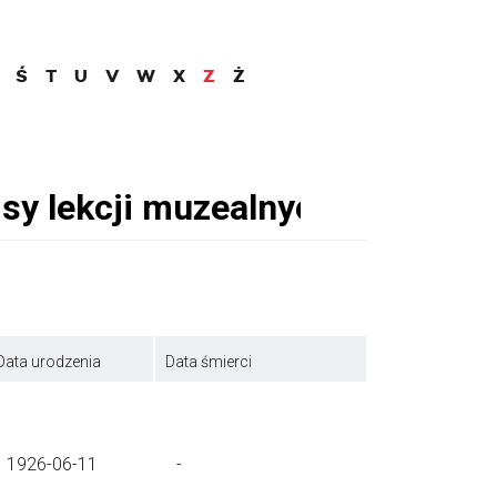
Ś
T
U
V
W
X
Z
Ż
Data urodzenia
Data śmierci
1926-06-11
-