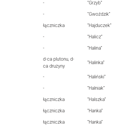
-
"Grzyb"
-
"Gwoździk"
łączniczka
"Hajduczek"
-
"Halicz"
-
"Halina"
d-ca plutonu, d-
"Halinka"
ca drużyny
-
"Haliński"
-
"Halniak"
łączniczka
"Halszka"
łączniczka
"Hanka"
łączniczka
"Hanka"