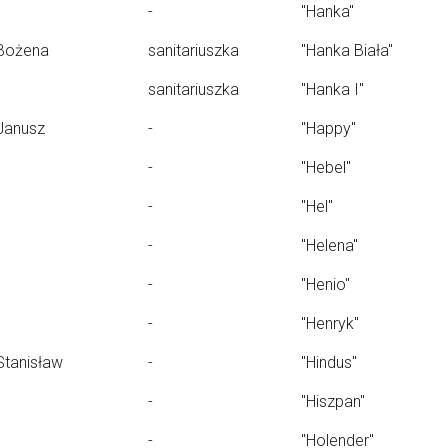
-
"Hanka"
Bożena
sanitariuszka
"Hanka Biała"
sanitariuszka
"Hanka I"
Janusz
-
"Happy"
-
"Hebel"
-
"Hel"
-
"Helena"
-
"Henio"
-
"Henryk"
Stanisław
-
"Hindus"
-
"Hiszpan"
-
"Holender"