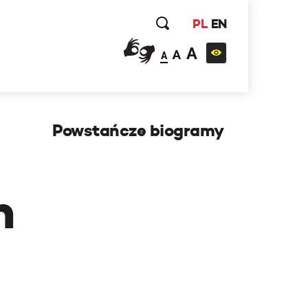
PL
EN
A
A
A
Powstańcze biogramy
h