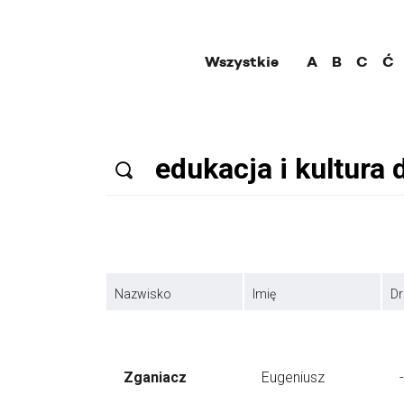
Wszystkie
A
B
C
Ć
Nazwisko
Imię
Dr
Zganiacz
Eugeniusz
-