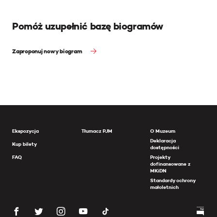
Pomóż uzupełnić bazę biogramów
Zaproponuj nowy biogram
Ekspozycja
Tłumacz PJM
O Muzeum
Deklaracja
Kup bilety
dostępności
FAQ
Projekty
dofinansowane z
MKiDN
Standardy ochrony
małoletnich