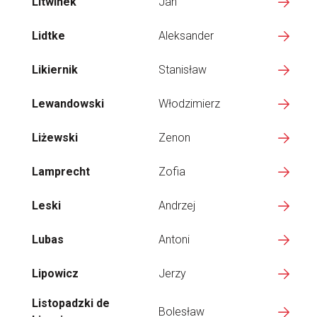
Litwinek
Jan
Lidtke
Aleksander
Likiernik
Stanisław
Lewandowski
Włodzimierz
Liżewski
Zenon
Lamprecht
Zofia
Leski
Andrzej
Lubas
Antoni
Lipowicz
Jerzy
Listopadzki de
Bolesław