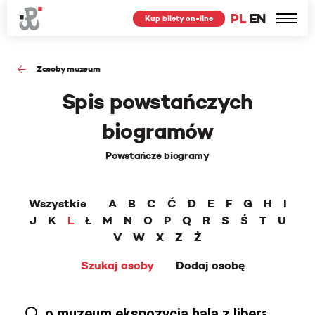
PL
EN
Kup bilety on-line
Zasoby muzeum
Spis powstańczych
biogramów
Powstańcze biogramy
Wszystkie
A
B
C
Ć
D
E
F
G
H
I
J
K
L
Ł
M
N
O
P
Q
R
S
Ś
T
U
V
W
X
Z
Ż
Szukaj osoby
Dodaj osobę