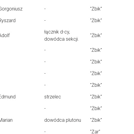
Gorgoniusz
-
"Żbik"
Ryszard
-
"Żbik"
łącznik d-cy,
Adolf
"Żbik"
dowódca sekcji.
-
"Żbik"
-
"Żbik"
-
"Żbik"
-
"Żbik"
Edmund
strzelec
"Żbik"
-
"Żbik"
Marian
dowódca plutonu
"Żbik"
-
"Żar"