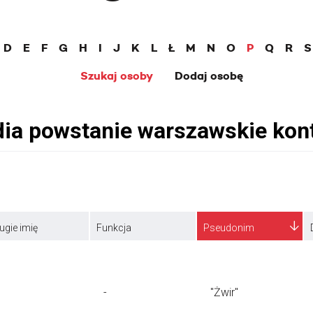
D
E
F
G
H
I
J
K
L
Ł
M
N
O
P
Q
R
S
Szukaj osoby
Dodaj osobę
ugie imię
Funkcja
Pseudonim
-
"Żwir"