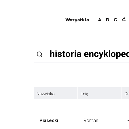
Wszystkie
A
B
C
Ć
Nazwisko
Imię
Dr
Piasecki
Roman
-