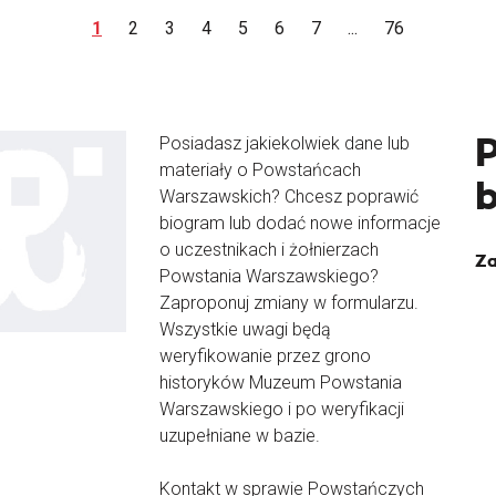
1
2
3
4
5
6
7
...
76
Posiadasz jakiekolwiek dane lub
materiały o Powstańcach
Warszawskich? Chcesz poprawić
biogram lub dodać nowe informacje
o uczestnikach i żołnierzach
Za
Powstania Warszawskiego?
Zaproponuj zmiany w formularzu.
Wszystkie uwagi będą
weryfikowanie przez grono
historyków Muzeum Powstania
Warszawskiego i po weryfikacji
uzupełniane w bazie.
Kontakt w sprawie Powstańczych