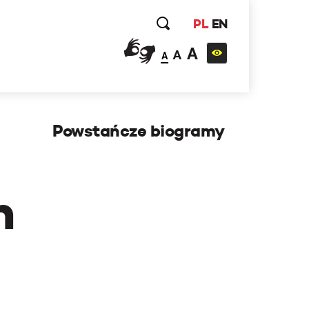
PL
EN
A
A
A
Powstańcze biogramy
h