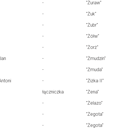
-
"Żuraw"
-
"Żuk"
-
"Żubr"
-
"Żółw"
-
"Żorż"
Jan
-
"Żmudzin"
-
"Żmuda"
Antoni
-
"Żiżka II"
łączniczka
"Żena"
-
"Żelazo"
-
"Żegota"
-
"Żegota"