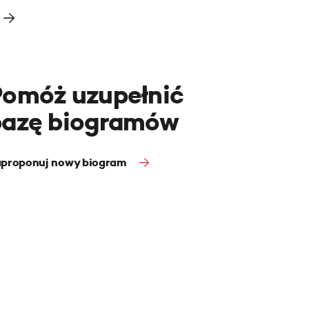
Pomóż uzupełnić
bazę biogramów
proponuj nowy biogram