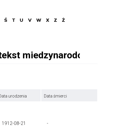
Ś
T
U
V
W
X
Z
Ż
Data urodzenia
Data śmierci
1912-08-21
-