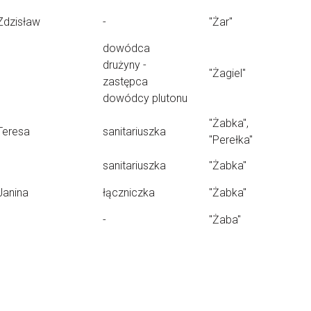
Zdzisław
-
"Żar"
dowódca
drużyny -
"Żagiel"
zastępca
dowódcy plutonu
"Żabka",
Teresa
sanitariuszka
"Perełka"
sanitariuszka
"Żabka"
Janina
łączniczka
"Żabka"
-
"Żaba"