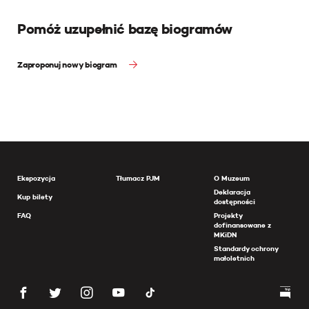
Pomóż uzupełnić bazę biogramów
Zaproponuj nowy biogram
Ekspozycja
Tłumacz PJM
O Muzeum
Deklaracja
Kup bilety
dostępności
FAQ
Projekty
dofinansowane z
MKiDN
Standardy ochrony
małoletnich