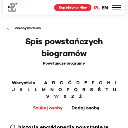
PL
EN
Kup bilety on-line
Zasoby muzeum
Spis powstańczych
biogramów
Powstańcze biogramy
Wszystkie
A
B
C
Ć
D
E
F
G
H
I
J
K
L
Ł
M
N
O
P
Q
R
S
Ś
T
U
V
W
X
Z
Ż
Szukaj osoby
Dodaj osobę