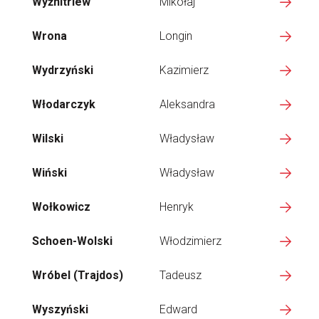
Wyżnitriew
Mikołaj
Wrona
Longin
Wydrzyński
Kazimierz
Włodarczyk
Aleksandra
Wilski
Władysław
Wiński
Władysław
Wołkowicz
Henryk
Schoen-Wolski
Włodzimierz
Wróbel (Trajdos)
Tadeusz
Wyszyński
Edward