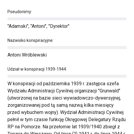
Pseudonimy:
"Adamski", "Antoni", "Dyrektor"
Nazwisko konspiracyjne:
Antoni Wróblewski
Udział w konspiracji 1939-1944:
W konspiracji od października 1939 r. zastępca szefa
Wydziału Administracji Cywilnej organizacji "Grunwald"
(utworzonej na bazie sieci wywiadowczo-dywersyjnej,
zorganizowanej pod tą samą nazwą kilka miesięcy
przed wybuchem wojny). Wydział Administracji Cywilnej
pełnił w tym czasie funkcję Okręgowej Delegatury Rządu
RP na Pomorze. Na przełomie lat 1939/1940 zbiegł z
Torunia do Warszawy. Od lipca (?) 1941 r. do lipca 1944 r.