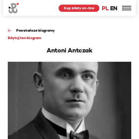
PL
EN
Kup bilety on-line
Powstańcze biogramy
Edytuj ten biogram
Antoni Antczak