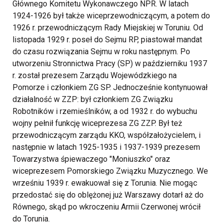
Głównego Komitetu Wykonawczego NPR. W latach
1924-1926 był także wiceprzewodniczącym, a potem do
1926 r. przewodniczącym Rady Miejskiej w Toruniu. Od
listopada 1929 r. poseł do Sejmu RP, piastował mandat
do czasu rozwiązania Sejmu w roku następnym. Po
utworzeniu Stronnictwa Pracy (SP) w październiku 1937
r. został prezesem Zarządu Wojewódzkiego na
Pomorze i członkiem ZG SP. Jednocześnie kontynuował
działalność w ZZP: był członkiem ZG Związku
Robotników i rzemieślników, a od 1932 r. do wybuchu
wojny pełnił funkcję wiceprezesa ZG ZZP. Był też
przewodniczącym zarządu KKO, współzałożycielem, i
następnie w latach 1925-1935 i 1937-1939 prezesem
Towarzystwa śpiewaczego "Moniuszko" oraz
wiceprezesem Pomorskiego Związku Muzycznego. We
wrześniu 1939 r. ewakuował się z Torunia. Nie mogąc
przedostać się do oblężonej już Warszawy dotarł aż do
Równego, skąd po wkroczeniu Armii Czerwonej wrócił
do Torunia.