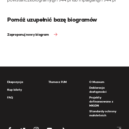
Pomóż uzupełnić bazę biogramów
Zaproponuj nowy biogram
Ekspozycja
Tłumacz PJM
O Muzeum
Deklaracja
Kup bilety
dostępności
FAQ
Projekty
dofinansowane z
MKiDN
Standardy ochrony
małoletnich