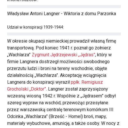
Władysław Antoni Langner - Wiktoria z domu Parzonka
Udział w konspiracji 1939-1944:
W okresie okupacji niemieckiej prowadził własną firmę
transportową. Pod koniec 1941 r. poznał go żołnierz
„Wachlarza”
Zygmunt Jędrzejewski „Jędras”
, który w
firmie Langnera dostrzegł możliwości swobodnego
przerzutu ludzi i broni na tereny wschodnie, objęte
działalnością „Wachlarza”. Akceptację wciągnięcia
Langnera do konspiracji wyraził
ppłk. Remigiusz
Grocholski „Doktor”.
Langner został zaprzysiężony
wczesną wiosną 1942 r. Wspólnie z „Jędrasem” odbył
szereg wypraw na wschód, przewożąc przesyłane
przez warszawską centralę terenowym komórkom III
Odcinka „Wachlarza” (Brześć - Homel) broń, mapy,
materiały wybuchowe, amunicję, a także osoby. W nocy z