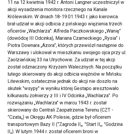
11 na 12 kwietnia 1942 r. Antoni Langner uczestniczył w
akcji wysadzenia monitora rzecznego na Kanale
Królewskim. W dniach 18-19.01.1943 r. jako kierowca
brał udział w akcji odbicia z pińskiego więzienia trzech
oficerów „Wachlarza”: Alfreda Paczkowskiego „Wanię”
(dowódcę III Odcinka), Mariana Czarneckiego „Rysia” i
Piotra Downara „Azora”, których przewiózł następnie do
Warszawy i ulokował w mieszkaniu swojego ojca przy ul.
Zaolziańskiej 33 na Ulrychowie. Za udział w tej akcji
został odznaczony Krzyżem Walecznych. Na początku
lutego skierowany do akcji odbicia więźniów w Mińsku
Litewskim, ostatecznie jednak do akcji nie doszło na
skutek "wsypy" w wyniku której Gestapo aresztowało
kilkunastu żołnierzy z III i IV Odcinka „Wachlarza”. Po
rozwiązaniu „Wachlarza" w marcu 1943 r. został
skierowany do Centrali Zaopatrzenia Terenu (CZT -
”Czata„) w Okręgu AK Polesie, gdzie był oficerem
transportowym Bazy II (”Zagroda II„, ”Start II„, ”Godzina
II„). W lutym 1944 r. został oficerem broni w