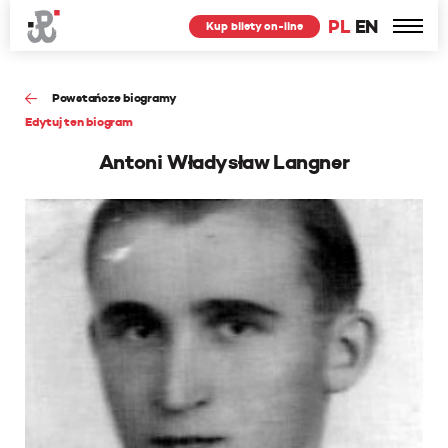
PL
EN
Kup bilety on-line
Powstańcze biogramy
Edytuj ten biogram
Antoni Władysław Langner