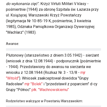
do wykonania cięć".
Krzyż Virtuti Militari V klasy -
pośmiertnie (1944) za obronę Szpitala św. Łazarza przy
ul. Książęcej. Warszawski Krzyż Powstańczy
(legitymacja Nr 10-85-19 K, pośmiertnie, 3 kwietnia
1985), Odznaka Pamiątkowa Organizacji Dywersyjnej
"Wachlarz" (1983).
Awanse:
Plutonowy (starszeństwo z dniem 3.05.1942) - sierżant
(wniosek z dnia 12.08.1944) - podporucznik (pośmiertnie
- 1944). Przedstawiony do awansu na sierżanta we
wniosku z 12.08.1944 (Rozkaz Nr. 3 - 13/8 -
mjr
"Witold"
). Wniosek zaakceptował dowódca "Grupy
Radosław"
mjr "Bolek"
i "przedstawił z poparciem" d-cy
Grupy "Północ"
płk. "Wachnowskiemu"
Rodzeństwo walczące w Powstaniu Warszawskim: