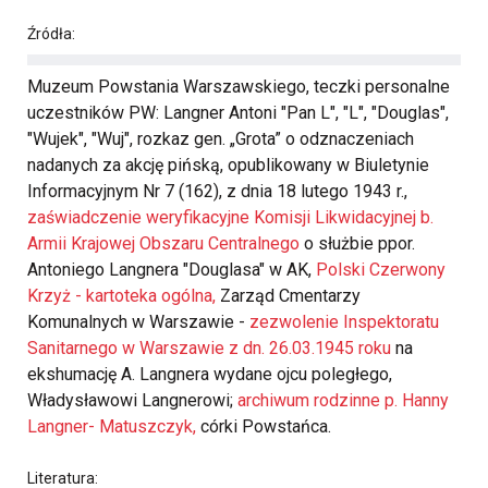
Źródła:
Muzeum Powstania Warszawskiego, teczki personalne
uczestników PW: Langner Antoni "Pan L", "L", "Douglas",
"Wujek", "Wuj", rozkaz gen. „Grota” o odznaczeniach
nadanych za akcję pińską, opublikowany w Biuletynie
Informacyjnym Nr 7 (162), z dnia 18 lutego 1943 r.,
zaświadczenie weryfikacyjne Komisji Likwidacyjnej b.
Armii Krajowej Obszaru Centralnego
o służbie ppor.
Antoniego Langnera "Douglasa" w AK,
Polski Czerwony
Krzyż - kartoteka ogólna,
Zarząd Cmentarzy
Komunalnych w Warszawie -
zezwolenie Inspektoratu
Sanitarnego w Warszawie z dn. 26.03.1945 roku
na
ekshumację A. Langnera wydane ojcu poległego,
Władysławowi Langnerowi;
archiwum rodzinne p. Hanny
Langner- Matuszczyk,
córki Powstańca.
Literatura: