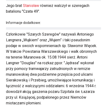
Jego brat
Stanisław
również walczył w szeregach
batalionu "Czata 49".
Informacje dodatkowe:
Członkowie "Szarych Szeregów" nazywali Antoniego
Langnera „Wujkiem” oraz „Wujem” i taki pseudonim
podaje w swoich wspomnieniach śp. Sławomir Więcek.
W trakcie Powstania Warszawskiego i walk obronnych
na terenie Muranowa ok. 15.08.1944 sierż. Antoni
Langner "Douglas" na rozkaz ppor. "Jędrasa" wykonał
przy pomocy tramwajarzy zatrudnionych w remizie
muranowskiej dwa podziemne przejścia pod ulicami
Sierakowską i Przebieg, umożliwiające komunikację i
łączność z walczącymi oddziałami. 6 września 1944 r.
dowodził akcją gaszenia pożaru Szpitala św. Łazarza
przy ul. Książęcej, podpalonego przez Niemców
miotaczami płomieni.