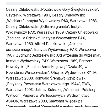
Cezary Chlebowski: „Pozdrówcie Góry Świętokrzyskie”,
Czytelnik, Warszawa 1981, Cezary Chlebowski:
„Wachlarz”, Instytut Wydawniczy PAX, Warszawa 1983,
Cezary Chlebowski: „Odłamki granatu”, Instytut
Wydawniczy PAX, Warszawa 1969, Cezary Chlebowski:
„Zagłada IV Odcinka”, Instytut Wydawniczy PAX,
Warszawa 1980, Alfred Paczkowski: „Ankieta
cichociemnego”, Instytut Wydawniczy PAX, Warszawa
1987, Zygmunt Jędrzejewski: „Od września do września”,
Instytut Wydawniczy PAX, Warszawa 1989, Bartosz
Nowożycki: „Batalion Armii Krajowej ”Czata 49„ w
Powstaniu Warszawskim”, Oficyna Wydawnicza RYTM,
Warszawa 2008, Romuald Śreniawa-Szypiowski
„Barykady Powstania Warszawskiego 1944”, PWN,
Warszawa 1993, Juliusz Kulesza, „W murach Polskiej
Wytwórni Papierów Wartościowych, Wydawnictwo
ASKON, Warszawa 2003, Sławomir Więcek ps.
”Dwucentek„, artykuł ”Opowieść o walce„ opublikowany