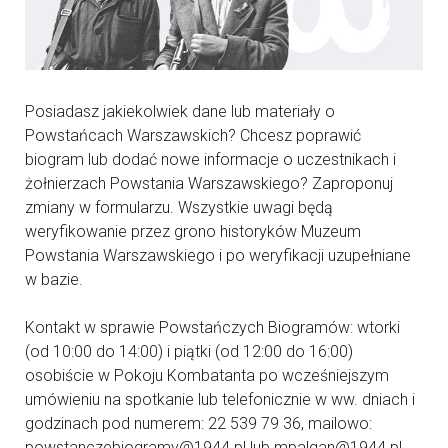
Posiadasz jakiekolwiek dane lub materiały o
Powstańcach Warszawskich? Chcesz poprawić
biogram lub dodać nowe informacje o uczestnikach i
żołnierzach Powstania Warszawskiego? Zaproponuj
zmiany w formularzu. Wszystkie uwagi będą
weryfikowanie przez grono historyków Muzeum
Powstania Warszawskiego i po weryfikacji uzupełniane
w bazie.
Kontakt w sprawie Powstańczych Biogramów: wtorki
(od 10:00 do 14:00) i piątki (od 12:00 do 16:00)
osobiście w Pokoju Kombatanta po wcześniejszym
umówieniu na spotkanie lub telefonicznie w ww. dniach i
godzinach pod numerem: 22 539 79 36, mailowo:
powstanczebiogramy@1944.pl lub mpalgan@1944.pl