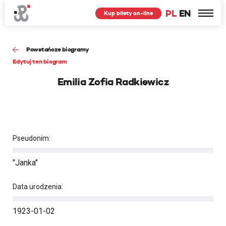
PL
EN
Kup bilety on-line
Powstańcze biogramy
Edytuj ten biogram
Emilia Zofia Radkiewicz
Pseudonim:
"Janka"
Data urodzenia:
1923-01-02