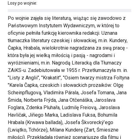
Losy po wojnie:
Po wojnie zajęła się literaturą, wiążąc się zawodowo z
Państwowym Instytutem Wydawniczym, w której to
oficynie pełniła funkcję kierownika redakcji. Uznana
tłumaczka literatury czeskiej i słowackiej, m.in. Kundery,
Čapka, Hrabala, wielokrotnie nagradzana za swą pracę -
która była jej wielką miłością i pasją - nagrodami i
wyróżnieniami, m.in. Nagrodą Literacką dla Tłumaczy
ZAiKS-u. Zadebiutowała w 1955 r. Przetłumaczyła m. in.
"Listy z Anglii", "Krakatit", "Osiem twarzy mistrza Foltyna
"Karela Čapka, czeskich i słowackich prozaików: Olgę
Scheinpflugovą, Vladimíra Párala, Josefa Tomana, Jana
Šmida, Norberta Frýda, Jana Otčenáška, Jaroslava
Foglara, Zdenka Pluhařa, Ludmilę Freiovą, Jaroslava
Havličak, Jiřiego Marka, Ladislava Fuksa, Bohumila
Hrabala (Krwawa ballada), Josefa Škvorecký’ego
(Lwiątko, Tchórze), Milana Kunderę (Żart, Śmieszne
miłości). Przekładała również scenariusze dla filmu i