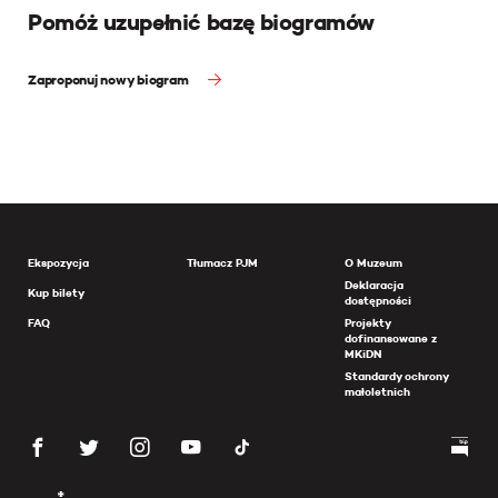
Pomóż uzupełnić bazę biogramów
Zaproponuj nowy biogram
Ekspozycja
Tłumacz PJM
O Muzeum
Deklaracja
Kup bilety
dostępności
FAQ
Projekty
dofinansowane z
MKiDN
Standardy ochrony
małoletnich