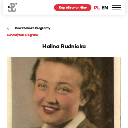
PL
EN
Kup bilety on-line
Powstańcze biogramy
Edytuj ten biogram
Halina Rudnicka