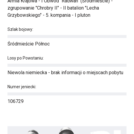
Armia Krajowa - I Obwód "Radwan" (Śródmieście) -
zgrupowanie "Chrobry II" - II batalion "Lecha
Grzybowskiego" - 5. kompania - I pluton
Szlak bojowy:
Śródmieście Północ
Losy po Powstaniu:
Niewola niemiecka - brak informacji o miejscach pobytu
Numer jeniecki:
106729