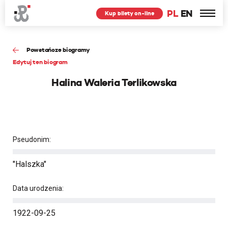
PL
EN
Kup bilety on-line
Powstańcze biogramy
Edytuj ten biogram
Halina Waleria Terlikowska
Pseudonim:
"Halszka"
Data urodzenia:
1922-09-25