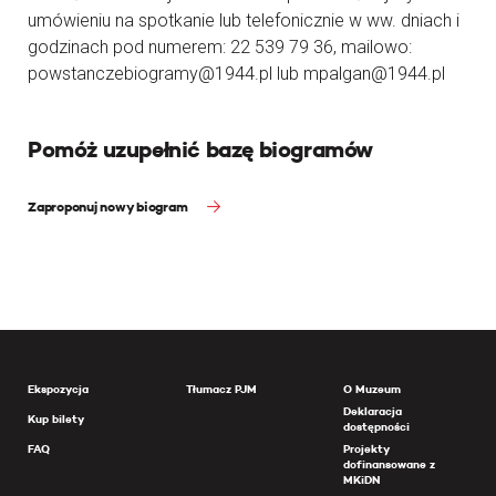
umówieniu na spotkanie lub telefonicznie w ww. dniach i
godzinach pod numerem: 22 539 79 36, mailowo:
powstanczebiogramy@1944.pl lub mpalgan@1944.pl
Pomóż uzupełnić bazę biogramów
Zaproponuj nowy biogram
Ekspozycja
Tłumacz PJM
O Muzeum
Deklaracja
Kup bilety
dostępności
FAQ
Projekty
dofinansowane z
MKiDN