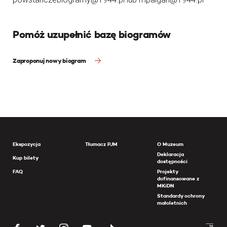
Pomóż uzupełnić bazę biogramów
Zaproponuj nowy biogram
Ekspozycja
Tłumacz PJM
O Muzeum
Deklaracja
Kup bilety
dostępności
FAQ
Projekty
dofinansowane z
MKiDN
Standardy ochrony
małoletnich