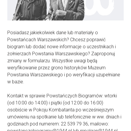
Posiadasz jakiekolwiek dane lub materiały o
Powstańcach Warszawskich? Chcesz poprawić
biogram lub dodać nowe informacje o uczestnikach i
żołnierzach Powstania Warszawskiego? Zaproponuj
zmiany w formularzu. Wszystkie uwagi będą
weryfikowanie przez grono historyków Muzeum
Powstania Warszawskiego i po weryfikacji uzupełniane
w bazie.
Kontakt w sprawie Powstańczych Biogramów: wtorki
(od 10:00 do 14:00) i piątki (od 12:00 do 16:00)
osobiście w Pokoju Kombatanta po wcześniejszym
umówieniu na spotkanie lub telefonicznie w ww. dniach i
godzinach pod numerem: 22 539 79 36, mailowo:
powstanczebiogramy@1944.pl lub mpalgan@1944.pl