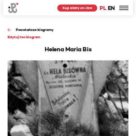
PL
EN
Kup bilety on-line
Powstańcze biogramy
Edytuj ten biogram
Helena Maria Bis