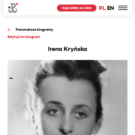
PL
EN
Kup bilety on-line
Powstańcze biogramy
Edytuj ten biogram
Irena Kryńska