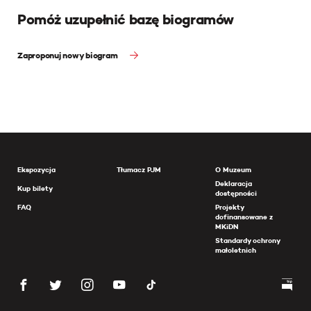
Pomóż uzupełnić bazę biogramów
Zaproponuj nowy biogram
Ekspozycja
Tłumacz PJM
O Muzeum
Deklaracja
Kup bilety
dostępności
FAQ
Projekty
dofinansowane z
MKiDN
Standardy ochrony
małoletnich