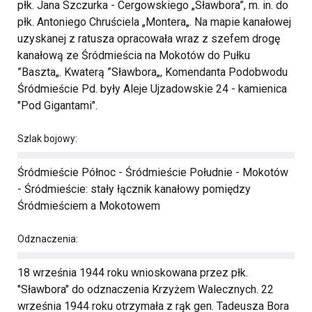
płk. Jana Szczurka - Cergowskiego „Sławbora”, m. in. do
płk. Antoniego Chruściela „Montera„. Na mapie kanałowej
uzyskanej z ratusza opracowała wraz z szefem drogę
kanałową ze Śródmieścia na Mokotów do Pułku
”Baszta„. Kwaterą ”Sławbora„, Komendanta Podobwodu
Śródmieście Pd. były Aleje Ujzadowskie 24 - kamienica
"Pod Gigantami".
Szlak bojowy:
Śródmieście Północ - Śródmieście Południe - Mokotów
- Śródmieście: stały łącznik kanałowy pomiędzy
Śródmieściem a Mokotowem
Odznaczenia:
18 września 1944 roku wnioskowana przez płk.
"Sławbora" do odznaczenia Krzyżem Walecznych. 22
września 1944 roku otrzymała z rąk gen. Tadeusza Bora