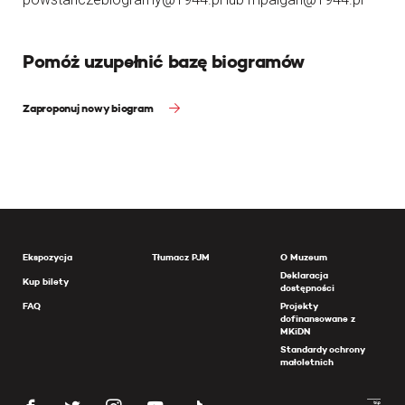
Pomóż uzupełnić bazę biogramów
Zaproponuj nowy biogram
Ekspozycja
Tłumacz PJM
O Muzeum
Deklaracja
Kup bilety
dostępności
FAQ
Projekty
dofinansowane z
MKiDN
Standardy ochrony
małoletnich