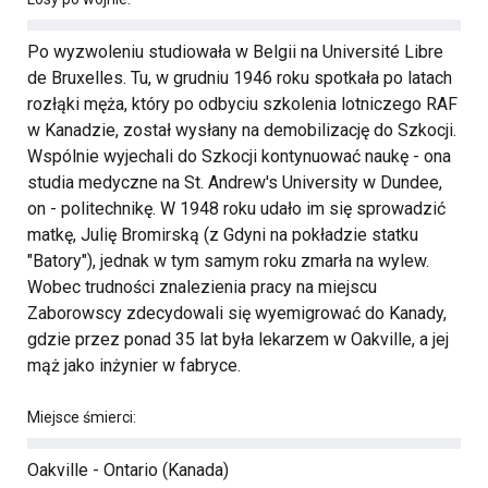
Po wyzwoleniu studiowała w Belgii na Université Libre
de Bruxelles. Tu, w grudniu 1946 roku spotkała po latach
rozłąki męża, który po odbyciu szkolenia lotniczego RAF
w Kanadzie, został wysłany na demobilizację do Szkocji.
Wspólnie wyjechali do Szkocji kontynuować naukę - ona
studia medyczne na St. Andrew's University w Dundee,
on - politechnikę. W 1948 roku udało im się sprowadzić
matkę, Julię Bromirską (z Gdyni na pokładzie statku
"Batory"), jednak w tym samym roku zmarła na wylew.
Wobec trudności znalezienia pracy na miejscu
Zaborowscy zdecydowali się wyemigrować do Kanady,
gdzie przez ponad 35 lat była lekarzem w Oakville, a jej
mąż jako inżynier w fabryce.
Miejsce śmierci:
Oakville - Ontario (Kanada)