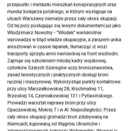
przepustki i meldunki mieszkań konspiracyjnych oraz
mundur kolejarza polskiego, w którym występuje na
ulicach Warszawy niemalże przez cały okres okupacji.
Od tej pory posługując się lewymi dokumentami już jako
Włodzimierz Nowotny - "Włodek" wielokrotnie
wprowadza w błąd władze okupacyjne, a zarazem unika
aresztowań w czasie łapanek, tłumacząc iż wozi
transporty sprzętu armii niemieckiej na front wschodni.
Zajmuje się szkoleniem młodej kadry wojskowej,
członków Szarych Szeregów uczy bronioznawstwa,
zasad teoretycznych i praktycznych obsługi broni
ręcznej i maszynowej. Wykorzystuje punkty kontaktowe
przy ulicy Marszałkowskiej 28, Krochmalnej 11,
Brzeskiej 14, Czerniakowskiej 131 i Pytlasińskiego.
Prowadzi warsztat naprawy broni przy ulicy
Opaczewskiej, Mokrej 7 i w Al. Niepodległości. Przez
cały okres okupacji gromadzi broń zdobywaną na
Niemcach, kupowaną od Węgrów, Ukraińców i
zdemoralizowanych żołnierzy Wehrmachtu. Wywozi ją