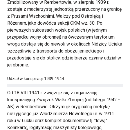
Zmobilizowany w Rembertowie, w sierpniu 1939 r.
zostaje z macierzystą jednostką przerzucony na granicę
z Prusami Wschodnimi. Walczy pod Ostrołęką i
Różanem, jako dowódca sekcji CKM wz. 30. Po
pierwszych sukcesach wojsk polskich (w jednym
przypadku wojny obronnej) na ówczesnym terytorium
wroga dostaje się do niewoli w okolicach Nidzicy. Ucieka
szczęśliwie z transportu do obozu jenieckiego i
przedostaje się do stolicy, gdzie bierze czynny udział w
jej obronie.
Udział w konspiracji 1939-1944:
Od 18 VIII 1941 r. związuje się z organizacją
konspiracyjną Związek Walki Zbrojnej (od lutego 1942 -
AK) w Rembertowie. Otrzymuje oryginalną metrykę
nieżyjącego już Włodzimierza Nowotnego ur. w 1911
roku w Łucku oraz komplet dokumentów tj. "lewą"
Kennkartę, legitymację maszynisty kolejowego,