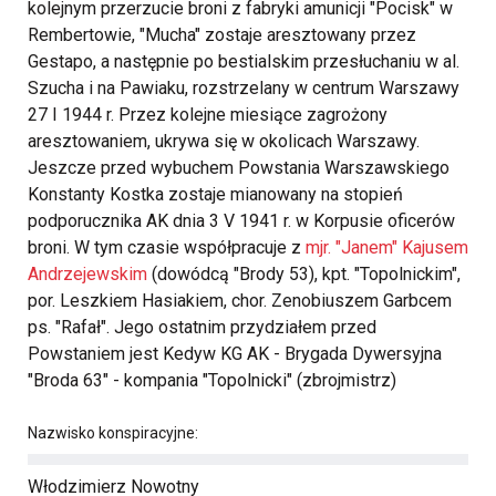
kolejnym przerzucie broni z fabryki amunicji "Pocisk" w
Rembertowie, "Mucha" zostaje aresztowany przez
Gestapo, a następnie po bestialskim przesłuchaniu w al.
Szucha i na Pawiaku, rozstrzelany w centrum Warszawy
27 I 1944 r. Przez kolejne miesiące zagrożony
aresztowaniem, ukrywa się w okolicach Warszawy.
Jeszcze przed wybuchem Powstania Warszawskiego
Konstanty Kostka zostaje mianowany na stopień
podporucznika AK dnia 3 V 1941 r. w Korpusie oficerów
broni. W tym czasie współpracuje z
mjr. "Janem" Kajusem
Andrzejewskim
(dowódcą "Brody 53), kpt. "Topolnickim",
por. Leszkiem Hasiakiem, chor. Zenobiuszem Garbcem
ps. "Rafał". Jego ostatnim przydziałem przed
Powstaniem jest Kedyw KG AK - Brygada Dywersyjna
"Broda 63" - kompania "Topolnicki" (zbrojmistrz)
Nazwisko konspiracyjne:
Włodzimierz Nowotny