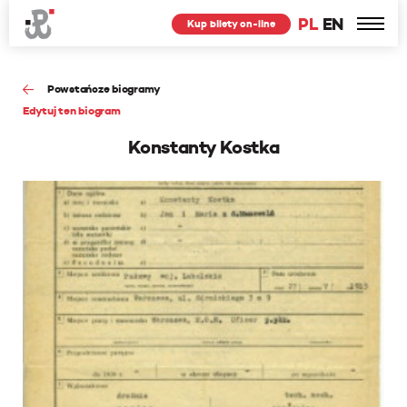
PL
EN
Kup bilety on-line
Powstańcze biogramy
Edytuj ten biogram
Konstanty Kostka