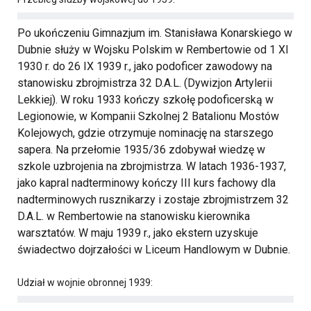
Po ukończeniu Gimnazjum im. Stanisława Konarskiego w
Dubnie służy w Wojsku Polskim w Rembertowie od 1 XI
1930 r. do 26 IX 1939 r., jako podoficer zawodowy na
stanowisku zbrojmistrza 32 D.A.L. (Dywizjon Artylerii
Lekkiej). W roku 1933 kończy szkołę podoficerską w
Legionowie, w Kompanii Szkolnej 2 Batalionu Mostów
Kolejowych, gdzie otrzymuje nominację na starszego
sapera. Na przełomie 1935/36 zdobywał wiedzę w
szkole uzbrojenia na zbrojmistrza. W latach 1936-1937,
jako kapral nadterminowy kończy III kurs fachowy dla
nadterminowych rusznikarzy i zostaje zbrojmistrzem 32
D.A.L. w Rembertowie na stanowisku kierownika
warsztatów. W maju 1939 r., jako ekstern uzyskuje
świadectwo dojrzałości w Liceum Handlowym w Dubnie.
Udział w wojnie obronnej 1939: