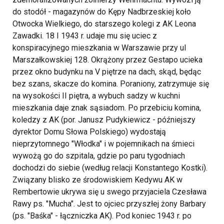
do stodół - magazynów do Kępy Nadbrzeskiej koło
Otwocka Wielkiego, do starszego kolegi z AK Leona
Zawadki. 18 I 1943 r. udaje mu się uciec z
konspiracyjnego mieszkania w Warszawie przy ul
Marszałkowskiej 128. Okrążony przez Gestapo ucieka
przez okno budynku na V piętrze na dach, skąd, będąc
bez szans, skacze do komina. Poraniony, zatrzymuje się
na wysokości II piętra, a wybuch sadzy w kuchni
mieszkania daje znak sąsiadom. Po przebiciu komina,
koledzy z AK (por. Janusz Pudykiewicz - późniejszy
dyrektor Domu Słowa Polskiego) wydostają
nieprzytomnego "Włodka" i w pojemnikach na śmieci
wywożą go do szpitala, gdzie po paru tygodniach
dochodzi do siebie (według relacji Konstantego Kostki).
Związany blisko ze środowiskiem Kedywu AK w
Rembertowie ukrywa się u swego przyjaciela Czesława
Rawy ps. "Mucha". Jest to ojciec przyszłej żony Barbary
(ps. "Baśka" - łączniczka AK). Pod koniec 1943 r. po