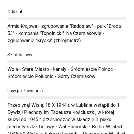
Oddział:
Armia Krajowa - zgrupowanie "Radosław" - pułk "Broda
53" - kompania "Topolnicki". Na Czerniakowie -
zgrupowanie "Kryska" (zbrojmistrz)
Szlak bojowy:
Wola - Stare Miasto - kanały - Śródmieście Północ -
Śródmieście Południe - Górny Czerniaków
Losy po Powstaniu:
Przepłynął Wisłę. 18 X 1944 r. w Lublinie wstąpił do 1.
Dywizji Piechoty im. Tadeusza Kościuszki, w której
służył do 1945 r. przechodząc w składzie 3. pułku
piechoty szlak bojowy - Wał Pomorski - Berlin. W latach
1946-50 Wyższa Szkoła Piechoty - Rembertów. W latach