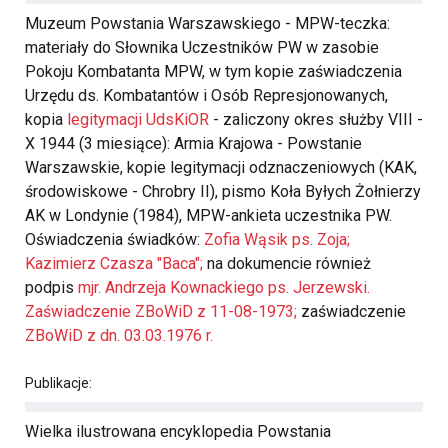
Muzeum Powstania Warszawskiego - MPW-teczka:
materiały do Słownika Uczestników PW w zasobie
Pokoju Kombatanta MPW, w tym kopie zaświadczenia
Urzędu ds. Kombatantów i Osób Represjonowanych,
kopia
legitymacji UdsKiOR
- zaliczony okres służby VIII -
X 1944 (3 miesiące): Armia Krajowa - Powstanie
Warszawskie, kopie legitymacji odznaczeniowych (KAK,
środowiskowe - Chrobry II), pismo Koła Byłych Żołnierzy
AK w Londynie (1984), MPW-ankieta uczestnika PW.
Oświadczenia świadków:
Zofia Wąsik ps. Zoja;
Kazimierz Czasza "Baca";
na dokumencie również
podpis
mjr. Andrzeja Kownackiego ps. Jerzewski.
Zaświadczenie ZBoWiD z 11-08-1973;
zaświadczenie
ZBoWiD z dn. 03.03.1976 r.
Publikacje:
Wielka ilustrowana encyklopedia Powstania