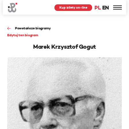
PL
EN
Kup bilety on-line
Powstańcze biogramy
Edytuj ten biogram
Marek Krzysztof Gogut