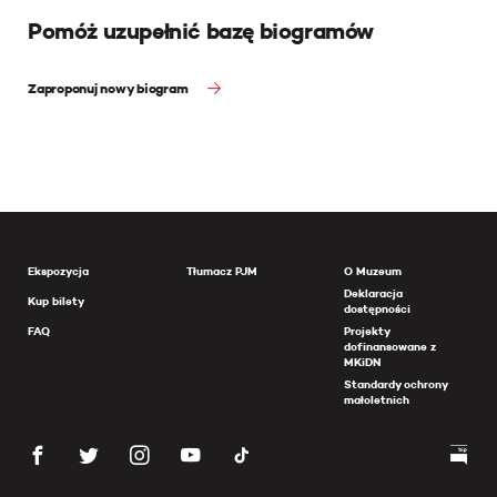
Pomóż uzupełnić bazę biogramów
Zaproponuj nowy biogram
Ekspozycja
Tłumacz PJM
O Muzeum
Deklaracja
Kup bilety
dostępności
FAQ
Projekty
dofinansowane z
MKiDN
Standardy ochrony
małoletnich