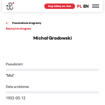
PL
EN
Kup bilety on-line
Powstańcze biogramy
Edytuj ten biogram
Michał Gradowski
Pseudonim:
"Miś"
Data urodzenia:
1932-05-12