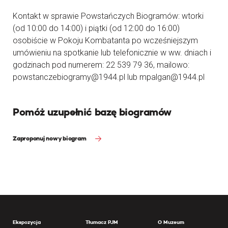
Kontakt w sprawie Powstańczych Biogramów: wtorki
(od 10:00 do 14:00) i piątki (od 12:00 do 16:00)
osobiście w Pokoju Kombatanta po wcześniejszym
umówieniu na spotkanie lub telefonicznie w ww. dniach i
godzinach pod numerem: 22 539 79 36, mailowo:
powstanczebiogramy@1944.pl lub mpalgan@1944.pl
Pomóż uzupełnić bazę biogramów
Zaproponuj nowy biogram
Ekspozycja
Tłumacz PJM
O Muzeum