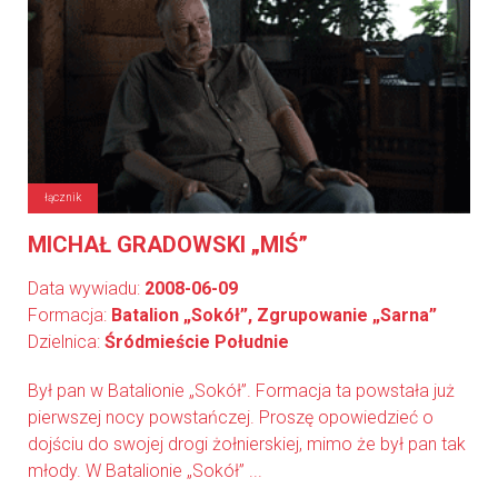
łącznik
MICHAŁ GRADOWSKI „MIŚ”
Data wywiadu:
2008-06-09
Formacja:
Batalion „Sokół”, Zgrupowanie „Sarna”
Dzielnica:
Śródmieście Południe
Był pan w Batalionie „Sokół”. Formacja ta powstała już
pierwszej nocy powstańczej. Proszę opowiedzieć o
dojściu do swojej drogi żołnierskiej, mimo że był pan tak
młody. W Batalionie „Sokół” ...