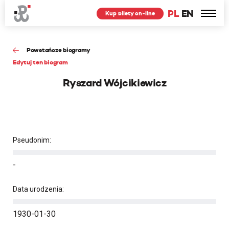
PL
EN
Kup bilety on-line
Powstańcze biogramy
Edytuj ten biogram
Ryszard Wójcikiewicz
Pseudonim:
-
Data urodzenia:
1930-01-30