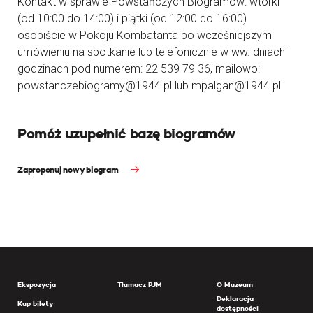
Kontakt w sprawie Powstańczych Biogramów: wtorki
(od 10:00 do 14:00) i piątki (od 12:00 do 16:00)
osobiście w Pokoju Kombatanta po wcześniejszym
umówieniu na spotkanie lub telefonicznie w ww. dniach i
godzinach pod numerem: 22 539 79 36, mailowo:
powstanczebiogramy@1944.pl lub mpalgan@1944.pl
Pomóż uzupełnić bazę biogramów
Zaproponuj nowy biogram
Ekspozycja
Tłumacz PJM
O Muzeum
Deklaracja
Kup bilety
dostępności