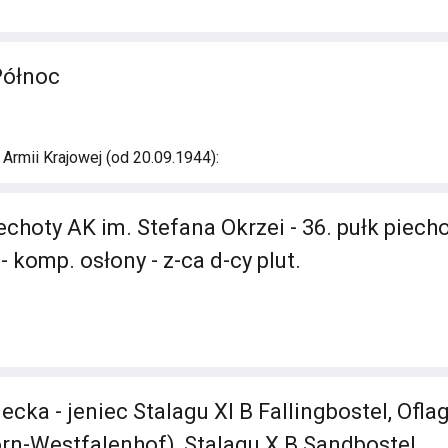
Północ
rmii Krajowej (od 20.09.1944):
echoty AK im. Stefana Okrzei - 36. pułk piecho
 komp. osłony - z-ca d-cy plut.
cka - jeniec Stalagu XI B Fallingbostel, Oflag
rn-Westfalenhof), Stalagu X B Sandbostel