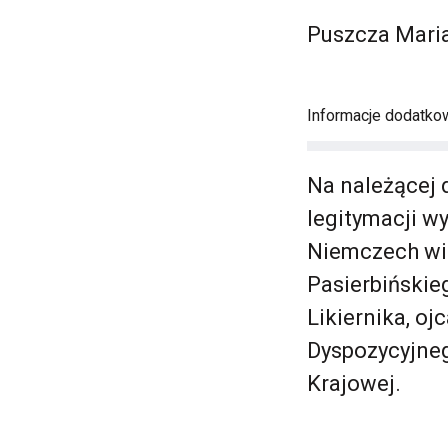
Puszcza Mari
Informacje dodatko
Na należącej 
legitymacji w
Niemczech wid
Pasierbińskie
Likiernika, oj
Dyspozycyjneg
Krajowej.