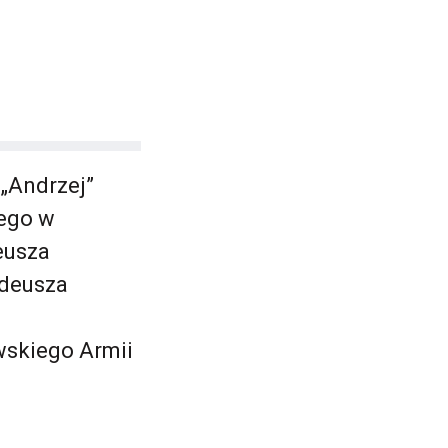
 „Andrzej”
iego w
eusza
adeusza
wskiego Armii