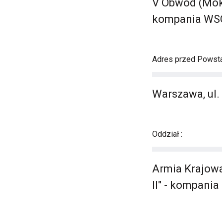
V Obwód (Moko
kompania WSO
Adres przed Powst
Warszawa, ul.
Oddział :
Armia Krajowa
II" - kompani