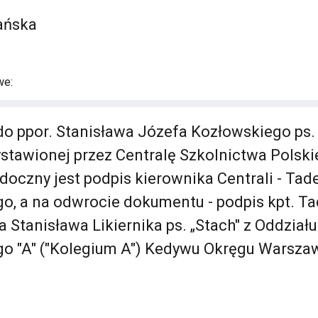
ańska
we:
do ppor. Stanisława Józefa Kozłowskiego ps.
ystawionej przez Centralę Szkolnictwa Polsk
oczny jest podpis kierownika Centrali - Tad
go, a na odwrocie dokumentu - podpis kpt. T
ca Stanisława Likiernika ps. „Stach" z Oddziału
o "A" ("Kolegium A") Kedywu Okręgu Warsza