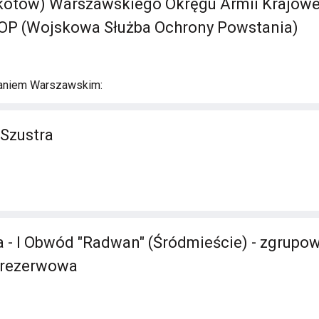
tów) Warszawskiego Okręgu Armii Krajowej 
P (Wojskowa Służba Ochrony Powstania)
aniem Warszawskim:
 Szustra
 - I Obwód "Radwan" (Śródmieście) - zgrupow
a rezerwowa