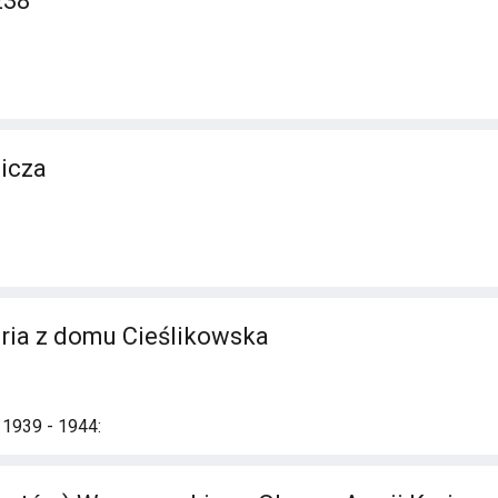
238
icza
oria z domu Cieślikowska
 1939 - 1944: