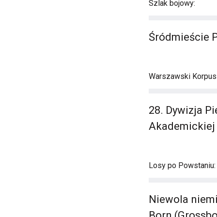
Szlak bojowy:
Śródmieście 
Warszawski Korpus A
28. Dywizja Pi
Akademickiej -
Losy po Powstaniu:
Niewola niemie
Born (Grossbo