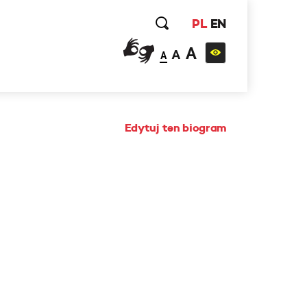
PL
EN
A
A
A
Edytuj ten biogram