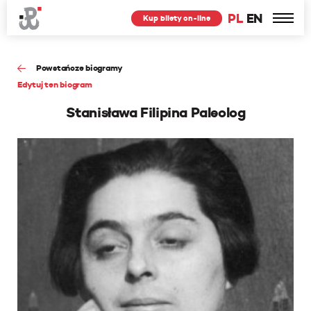
PL
EN
Kup bilety on-line
Powstańcze biogramy
Edytuj ten biogram
Stanisława Filipina Paleolog