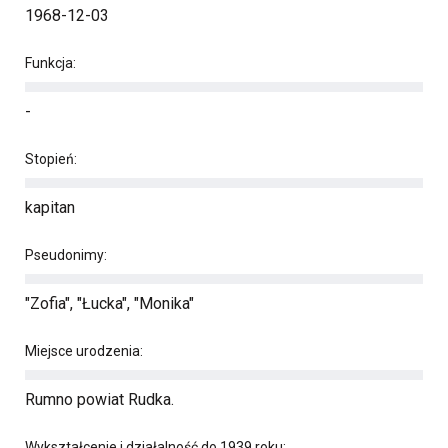
1968-12-03
Funkcja:
-
Stopień:
kapitan
Pseudonimy:
"Zofia", "Łucka", "Monika"
Miejsce urodzenia:
Rumno powiat Rudka.
Wykształcenie i działalność do 1939 roku: