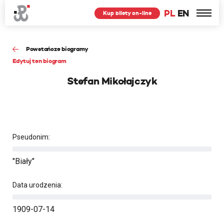
PL
EN
Kup bilety on-line
Powstańcze biogramy
Edytuj ten biogram
Stefan Mikołajczyk
Pseudonim:
"Biały"
Data urodzenia:
1909-07-14