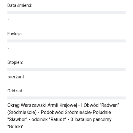
Data śmierci:
-
Funkcja:
-
Stopień:
sierżant
Oddział:
Okręg Warszawski Armii Krajowej - I Obwód "Radwan”
(Śródmieście) - Podobwód Śródmieście-Południe
"Sławbor" - odcinek "Ratusz" - 3. batalion pancerny
"Golski"