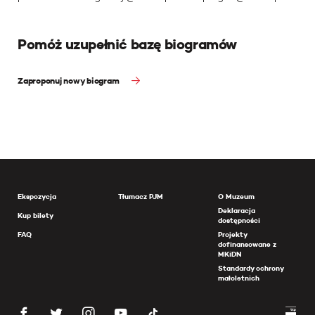
Pomóż uzupełnić bazę biogramów
Zaproponuj nowy biogram
Ekspozycja
Tłumacz PJM
O Muzeum
Deklaracja
Kup bilety
dostępności
FAQ
Projekty
dofinansowane z
MKiDN
Standardy ochrony
małoletnich