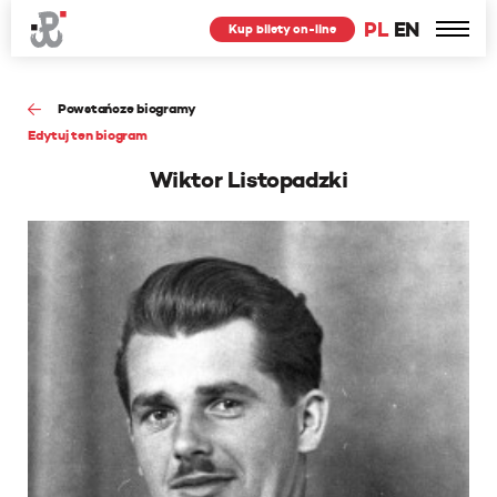
PL
EN
Kup bilety on-line
Powstańcze biogramy
Edytuj ten biogram
Wiktor Listopadzki