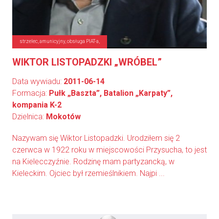
strzelec, amunicyjny, obsługa PIAT-a,
WIKTOR LISTOPADZKI „WRÓBEL”
Data wywiadu:
2011-06-14
Formacja:
Pułk „Baszta”, Batalion „Karpaty”,
kompania K-2
Dzielnica:
Mokotów
Nazywam się Wiktor Listopadzki. Urodziłem się 2
czerwca w 1922 roku w miejscowości Przysucha, to jest
na Kielecczyźnie. Rodzinę mam partyzancką, w
Kieleckim. Ojciec był rzemieślnikiem. Najpi ...