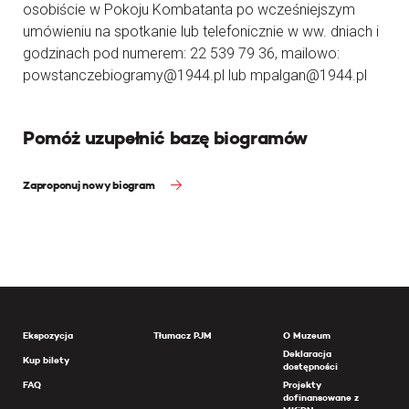
osobiście w Pokoju Kombatanta po wcześniejszym
umówieniu na spotkanie lub telefonicznie w ww. dniach i
godzinach pod numerem: 22 539 79 36, mailowo:
powstanczebiogramy@1944.pl lub mpalgan@1944.pl
Pomóż uzupełnić bazę biogramów
Zaproponuj nowy biogram
Ekspozycja
Tłumacz PJM
O Muzeum
Deklaracja
Kup bilety
dostępności
FAQ
Projekty
dofinansowane z