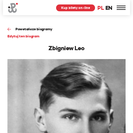
PL
EN
Kup bilety on-line
Powstańcze biogramy
Edytuj ten biogram
Zbigniew Leo