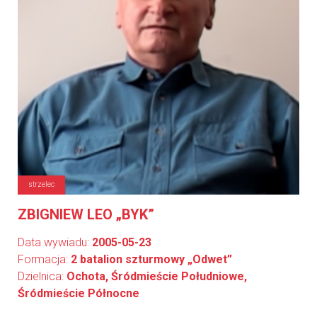
strzelec
ZBIGNIEW LEO „BYK”
Data wywiadu:
2005-05-23
Formacja:
2 batalion szturmowy „Odwet”
Dzielnica:
Ochota, Śródmieście Południowe,
Śródmieście Północne