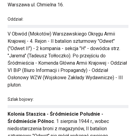
Warszawa ul. Chmielna 16.
Oddział:
V Obwód (Mokotów) Warszawskiego Okręgu Armii
Krajowej - 4. Rejon - II batalion szturmowy "Odwet"
("Odwet II") - 2 kompania - sekcja "H" - dowódca strz.
"Jarema" (Tadeusz Tołłoczko). Po przejściu do
Śródmieścia - Komenda Główna Armii Krajowej - Oddział
VI BiP (Biuro Informacji i Propagandy) - Oddział
Osłonowy WZW (Wojskowe Zakłady Wydawnicze) - III
pluton.
Szlak bojowy:
Kolonia Staszica - Śródmieście Południe -
Śródmieście Północ
. 1 sierpnia 1944 r., wobec
niedostarczenia broni z magazynów, II batalion
szturmowy "Odwet" nie mógł wykonać swojego