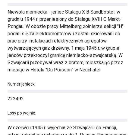
Niewola niemiecka - jeniec Stalagu X B Sandbostel, w
grudniu 1944 r. przeniesiony do Stalagu XVIII C Markt-
Pongau. W obozie pracy Mittelberg żołnierze sekcji "H"
podali się za elektromonterów i zostali skierowani do
prac przy instalacjach elektrycznych agregatów
wytwarzających gaz drzewny. 1 maja 1945 r. w grupie
jeńców przekroczył granicę niemiecko-szwajcarską. W
Szwajcarii przebywał wraz z bratem, mieszkając przez
miesiąc w Hotelu "Du Poisson” w Neuchatel.
Numer jeniecki:
222492
Losy po wojnie:
W czerwcu 1945 r. wyjechał ze Szwajcarii do Francji,
gdzie zgłosił się ochotniczo do 1. Dywizji Pancernej gen.