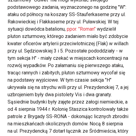
podstawowego zadania, wyznaczonego na godzinę "W":
ataku od północy na koszary SS-Stauferkaserne przy ul.
Rakowieckiej i Flakkaserne przy ul. Puławskiej. W tej
sytuacji dowódca batalionu,
ppor. "Roman"
wydzielił
pluton szturmowy, którego zadaniem miało być zdobycie
kwater oficerów artylerii przeciwlotniczej (Flak) w willach
przy ul. Sędziowskiej 3 i 5. Pozostałe pododdziały - w
tym sekcja H" - miały czekać w miejscach koncentracji na
rozwój wypadków. Po załamaniu się pierwszego ataku,
tracąc rannych i zabitych, pluton szturmowy wycofał się
na podstawy wyjściowe. W tym czasie sekcja "H"
ukrywała się na strychu willi przy ul. Prezydenckiej 7, a jej
uzbrojeniem były dwa pistolety Vis i dwa granaty.
Sąsiednie budynki były zajęte przez załogi niemieckie, a
od 4 sierpnia 1944 r. Kolonię Staszica kontrolowały także
patrole z Brygady SS-RONA - dokonując licznych zbrodni
na mieszkańcach okolicznych domów. Nocą 8 sierpnia
na ul. Prezydencką 7 dotarł łącznik ze Śródmieścia, który