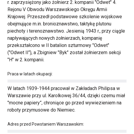
r. zaprzysiężony jako żołnierz 2. kompanii "Odwet" 4.
Rejonu V Obwodu Warszawskiego Okręgu Armii
Krajowej. Przeszedł podstawowe szkolenie wojskowe
obejmujące m.in. bronioznawstwo, taktykę plutonu
piechoty i terenoznawstwo. Jesienią 1943 r., przy ciągle
napływających nowych żołnierzach, kompanię
przekształcono w II batalion szturmowy "Odwet"
("Odwet II"), a Zbigniew "Byk" został żołnierzem sekcji
"H" w 2. kompanii.
Praca w latach okupacji:
W latach 1939-1944 pracował w Zakładach Philipsa w
Warszawie przy ul. Karolkowej 36/44, dzięki czemu miał
"mocne papiery”, chroniące go przed wywiezieniem na
roboty przymusowe do Niemiec.
Adres przed Powstaniem Warszawskim: