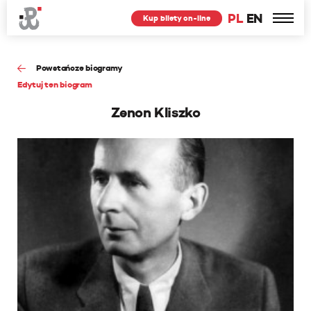
PL
EN
Kup bilety on-line
Powstańcze biogramy
Edytuj ten biogram
Zenon Kliszko