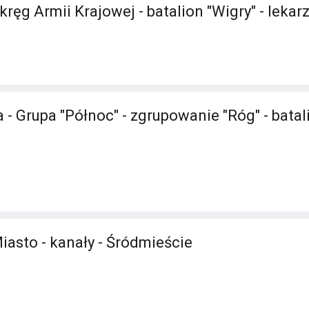
ęg Armii Krajowej - batalion "Wigry" - lekar
- Grupa "Północ" - zgrupowanie "Róg" - batali
iasto - kanały - Śródmieście