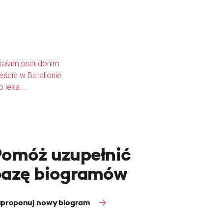
 Miałam pseudonim
ście w Batalionie
 leka ...
Pomóż uzupełnić
bazę biogramów
proponuj nowy biogram