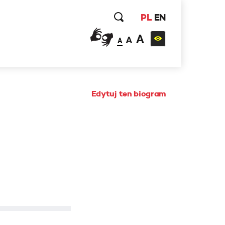
PL
EN
A
A
A
Edytuj ten biogram