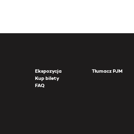
Ekspozycja
Tłumacz PJM
Kup bilety
FAQ