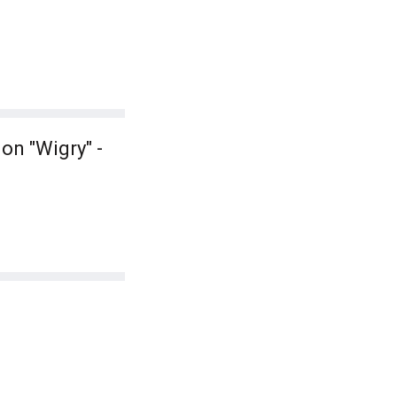
z
on "Wigry" -