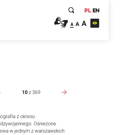
PL
EN
A
A
A
10
z
369
ografia z okresu
ędzywojennego. Ośnieżone
ewa w jednym z warszawskich