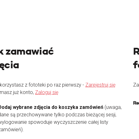
k zamawiać
R
jęcia
f
 korzystasz z fototeki po raz pierwszy -
Zarejestruj się
Za
 masz już konto,
Zaloguj się
Re
Dodaj wybrane zdjęcia do koszyka zamówień
(uwaga,
dane są przechowywane tylko podczas bieżącej sesji,
wylogowanie spowoduje wyczyszczenie całej listy
zamówień).