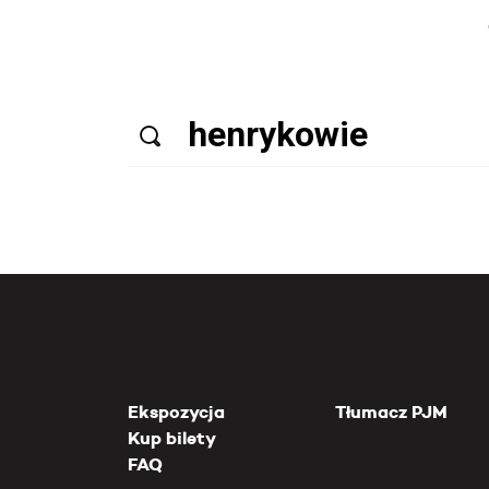
Ekspozycja
Tłumacz PJM
Kup bilety
FAQ