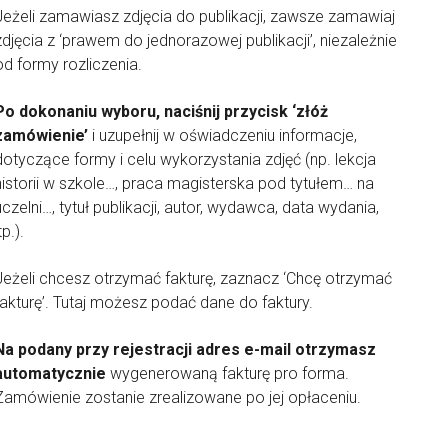
Jeżeli zamawiasz zdjęcia do publikacji, zawsze zamawiaj
zdjęcia z ‘prawem do jednorazowej publikacji’, niezależnie
od formy rozliczenia.
Po dokonaniu wyboru, naciśnij przycisk ‘złóż
zamówienie’
i uzupełnij w oświadczeniu informacje,
dotyczące formy i celu wykorzystania zdjęć (np. lekcja
historii w szkole…, praca magisterska pod tytułem… na
uczelni…, tytuł publikacji, autor, wydawca, data wydania,
tp.).
Jeżeli chcesz otrzymać fakturę, zaznacz ‘Chcę otrzymać
fakturę’. Tutaj możesz podać dane do faktury.
Na podany przy rejestracji adres e-mail otrzymasz
automatycznie
wygenerowaną fakturę pro forma.
Zamówienie zostanie zrealizowane po jej opłaceniu.