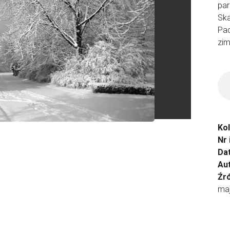
par
Ska
Pad
zim
Ko
Nr
Da
Aut
Źr
ma