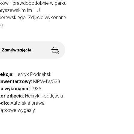
ków - prawdopodobnie w parku
ryszewskim im. I.J.
erewskiego. Zdjęcie wykonane
ą.
Zamów zdjęcie
lekcja:
Henryk Poddębski
 inwentarzowy:
MPW-IV/539
ta wykonania:
1936
or zdjęcia:
Henryk Poddębski
ódło:
Autorskie prawa
jątkowe wygasły