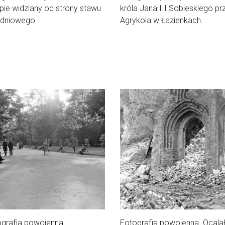
ie widziany od strony stawu
króla Jana III Sobieskiego prz
udniowego.
Agrykola w Łazienkach.
grafia powojenna.
Fotografia powojenna. Ocala