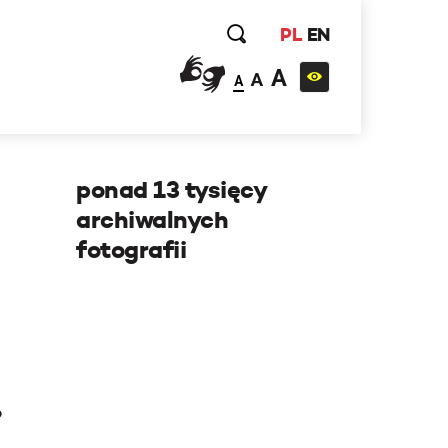
PL
EN
A
A
A
ponad 13 tysięcy
archiwalnych
fotografii
e