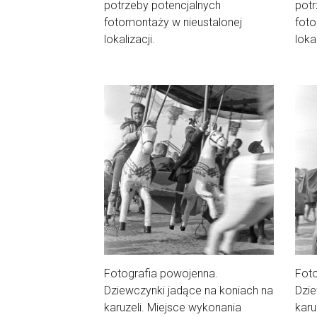
potrzeby potencjalnych
potr
fotomontaży w nieustalonej
foto
lokalizacji.
lokal
Fotografia powojenna.
Foto
Dziewczynki jadące na koniach na
Dzie
karuzeli. Miejsce wykonania
karu