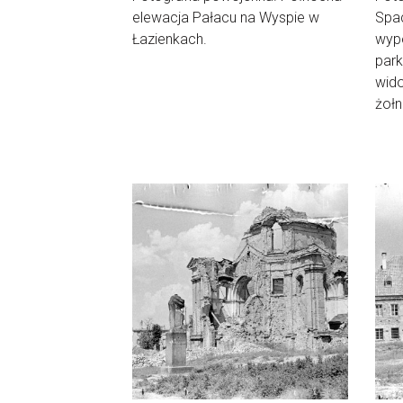
elewacja Pałacu na Wyspie w
Spa
Łazienkach.
wyp
park
wido
żołn