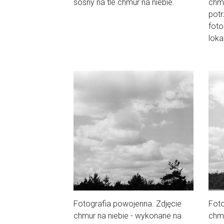
sosny na tle chmur na niebie.
chmu
potr
foto
lokal
Fotografia powojenna. Zdjęcie
Foto
chmur na niebie - wykonane na
chmu