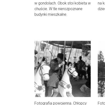
w gondolach. Obok stoi kobieta w
na k
chuście. W tle nierozpoznane
dzie
budynki mieszkalne.
Fotografia powojenna. Chłopcy
Foto