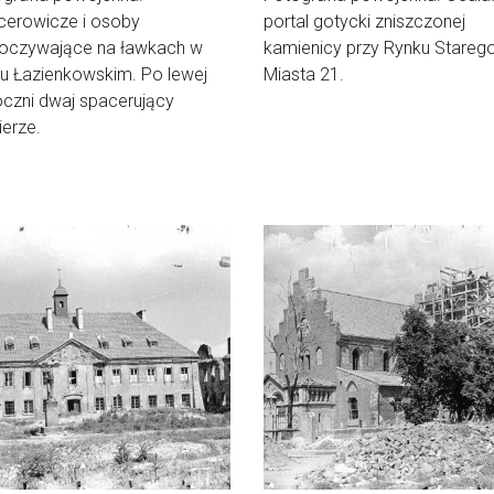
cerowicze i osoby
portal gotycki zniszczonej
oczywające na ławkach w
kamienicy przy Rynku Stareg
u Łazienkowskim. Po lewej
Miasta 21.
czni dwaj spacerujący
ierze.