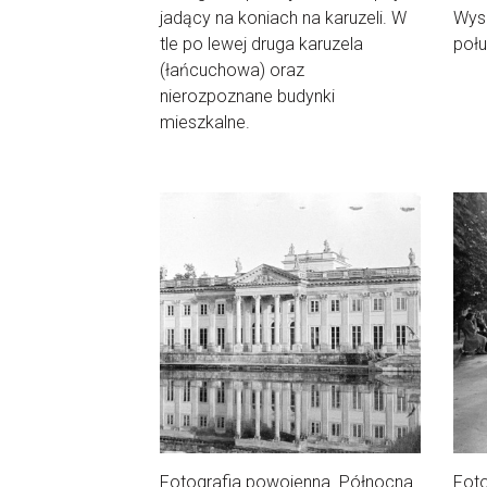
jadący na koniach na karuzeli. W
Wysp
tle po lewej druga karuzela
poł
(łańcuchowa) oraz
nierozpoznane budynki
mieszkalne.
Fotografia powojenna. Północna
Foto