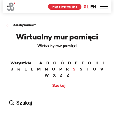
PL
EN
Kup bilety on-line
Zasoby muzeum
Wirtualny mur pamięci
Wirtualny mur pamięci
Wszystkie
A
B
C
Ć
D
E
F
G
H
I
J
K
L
Ł
M
N
O
P
R
S
Ś
T
U
V
W
X
Z
Ż
Szukaj