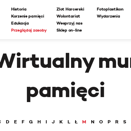
Historia
Zlot Harcerski
Fotoplastikon
Korzenie pamięci
Wolontariat
Wydarzenia
Edukacja
Wesprzyj nas
Przeglądaj zasoby
Sklep on-line
Wirtualny mu
pamięci
Ć
D
E
F
G
H
I
J
K
L
Ł
M
N
O
P
R
S