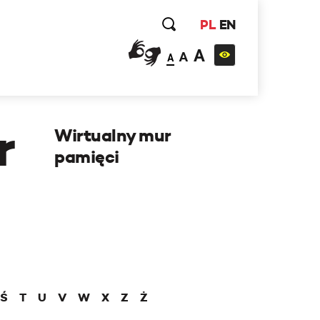
PL
EN
A
A
A
r
Wirtualny mur
pamięci
Ś
T
U
V
W
X
Z
Ż