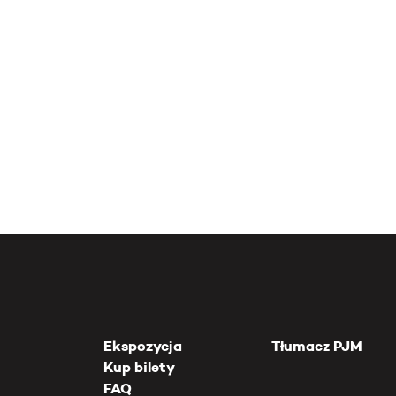
Ekspozycja
Tłumacz PJM
Kup bilety
FAQ