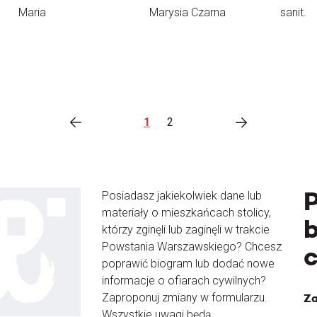
Maria
Marysia Czarna
sanit.
1
2
Posiadasz jakiekolwiek dane lub
materiały o mieszkańcach stolicy,
b
którzy zginęli lub zaginęli w trakcie
Powstania Warszawskiego? Chcesz
poprawić biogram lub dodać nowe
informacje o ofiarach cywilnych?
Zaproponuj zmiany w formularzu.
Za
Wszystkie uwagi będą