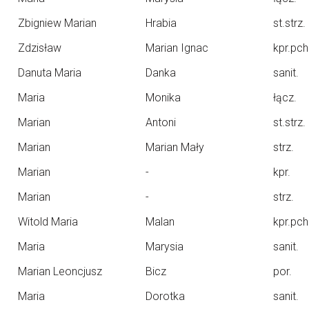
Zbigniew Marian
Hrabia
st.strz.
Zdzisław
Marian Ignac
kpr.pch
Danuta Maria
Danka
sanit.
Maria
Monika
łącz.
Marian
Antoni
st.strz.
Marian
Marian Mały
strz.
Marian
-
kpr.
Marian
-
strz.
Witold Maria
Malan
kpr.pch
Maria
Marysia
sanit.
Marian Leoncjusz
Bicz
por.
Maria
Dorotka
sanit.