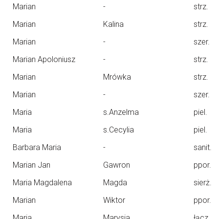
Marian
-
strz.
Marian
Kalina
strz.
Marian
-
szer.
Marian Apoloniusz
-
strz.
Marian
Mrówka
strz.
Marian
-
szer.
Maria
s.Anzelma
piel.
Maria
s.Cecylia
piel.
Barbara Maria
-
sanit.
Marian Jan
Gawron
ppor.
Maria Magdalena
Magda
sierż.
Marian
Wiktor
ppor.
Maria
Marysia
łącz.