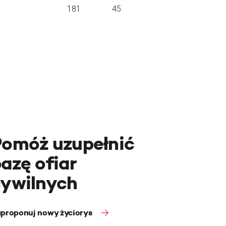
181
45
Pomóż uzupełnić
azę ofiar
cywilnych
proponuj nowy życiorys