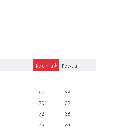
Kolumna
Pozycja
67
33
70
32
72
38
76
28