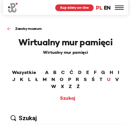
PL
EN
Kup bilety on-line
Zasoby muzeum
Wirtualny mur pamięci
Wirtualny mur pamięci
Wszystkie
A
B
C
Ć
D
E
F
G
H
I
J
K
L
Ł
M
N
O
P
R
S
Ś
T
U
V
W
X
Z
Ż
Szukaj