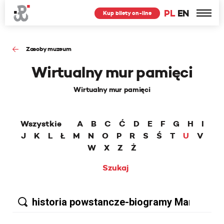
PL
EN
Kup bilety on-line
Zasoby muzeum
Wirtualny mur pamięci
Wirtualny mur pamięci
Wszystkie
A
B
C
Ć
D
E
F
G
H
I
J
K
L
Ł
M
N
O
P
R
S
Ś
T
U
V
W
X
Z
Ż
Szukaj