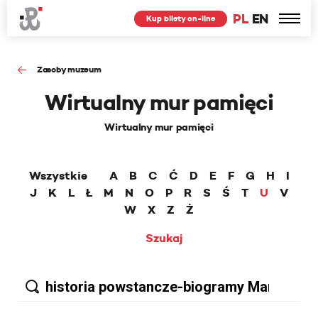
PL
EN
Kup bilety on-line
Zasoby muzeum
Wirtualny mur pamięci
Wirtualny mur pamięci
Wszystkie
A
B
C
Ć
D
E
F
G
H
I
J
K
L
Ł
M
N
O
P
R
S
Ś
T
U
V
W
X
Z
Ż
Szukaj