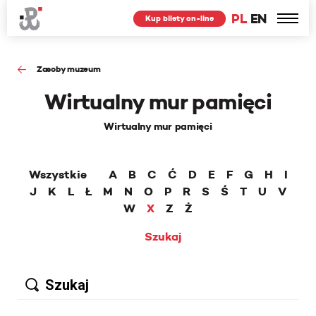
PL
EN
Kup bilety on-line
Zasoby muzeum
Wirtualny mur pamięci
Wirtualny mur pamięci
Wszystkie
A
B
C
Ć
D
E
F
G
H
I
J
K
L
Ł
M
N
O
P
R
S
Ś
T
U
V
W
X
Z
Ż
Szukaj