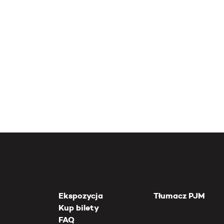
Ekspozycja
Tłumacz PJM
Kup bilety
FAQ