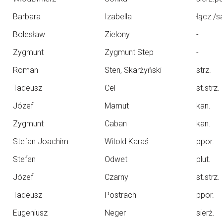
Barbara
Izabella
łącz./sa
Bolesław
Zielony
-
Zygmunt
Zygmunt Step
-
Roman
Sten, Skarżyński
strz.
Tadeusz
Cel
st.strz.
Józef
Mamut
kan.
Zygmunt
Caban
kan.
Stefan Joachim
Witold Karaś
ppor.
Stefan
Odwet
plut.
Józef
Czarny
st.strz.
Tadeusz
Postrach
ppor.
Eugeniusz
Neger
sierż.