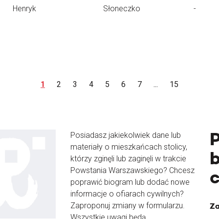
Henryk
Słoneczko
-
1
2
3
4
5
6
7
...
15
Posiadasz jakiekolwiek dane lub
materiały o mieszkańcach stolicy,
b
którzy zginęli lub zaginęli w trakcie
Powstania Warszawskiego? Chcesz
poprawić biogram lub dodać nowe
informacje o ofiarach cywilnych?
Zaproponuj zmiany w formularzu.
Za
Wszystkie uwagi będą