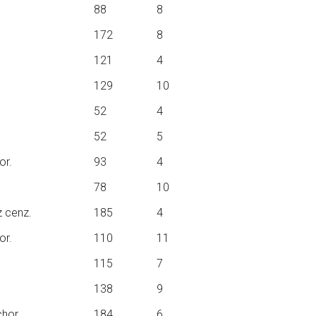
88
8
172
8
121
4
129
10
52
4
52
5
or.
93
4
78
10
z cenz.
185
4
or.
110
11
115
7
138
9
chor.
184
6