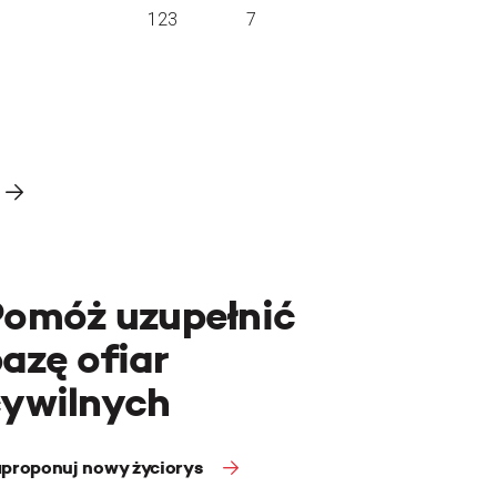
123
7
Pomóż uzupełnić
azę ofiar
cywilnych
proponuj nowy życiorys