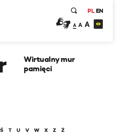
PL
EN
A
A
A
r
Wirtualny mur
pamięci
Ś
T
U
V
W
X
Z
Ż