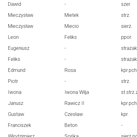
Dawid
-
szer.
Mieczysław
Mietek
strz.
Mieczysław
Miecio
sierż.
Leon
Feliks
ppor.
Eugeniusz
-
strażak
Feliks
-
strażak
Edmund
Rosa
kpr.pch
Piotr
-
strz.
Iwona
Iwona Wilja
st.strz.
Janusz
Rawicz II
kpr.pch
Gustaw
Czesław
kpr.
Franciszek
Beton
-
Włodzimierz
Sońka
sierż.p