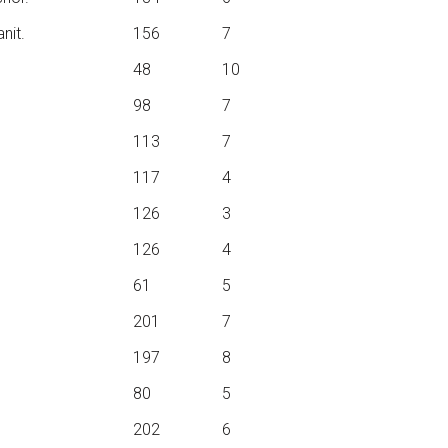
nit.
156
7
48
10
98
7
113
7
117
4
126
3
126
4
61
5
201
7
197
8
80
5
202
6