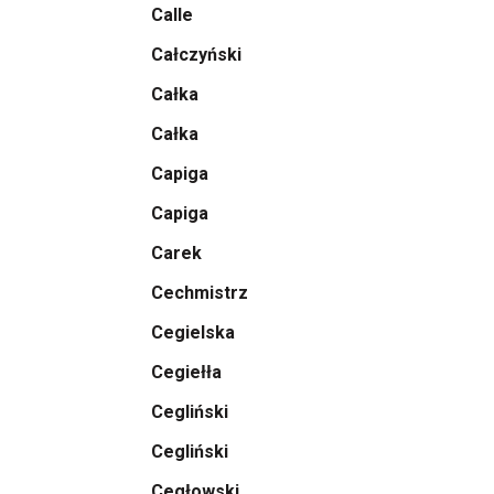
Calle
Całczyński
Całka
Całka
Capiga
Capiga
Carek
Cechmistrz
Cegielska
Cegiełła
Cegliński
Cegliński
Cegłowski