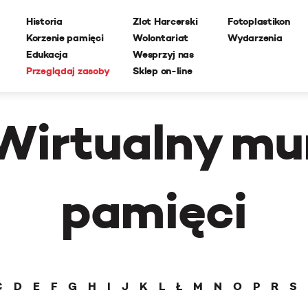
Historia
Zlot Harcerski
Fotoplastikon
Korzenie pamięci
Wolontariat
Wydarzenia
Edukacja
Wesprzyj nas
Przeglądaj zasoby
Sklep on-line
Wirtualny mu
pamięci
Ć
D
E
F
G
H
I
J
K
L
Ł
M
N
O
P
R
S