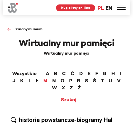
PL
EN
Kup bilety on-line
Zasoby muzeum
Wirtualny mur pamięci
Wirtualny mur pamięci
Wszystkie
A
B
C
Ć
D
E
F
G
H
I
J
K
L
Ł
M
N
O
P
R
S
Ś
T
U
V
W
X
Z
Ż
Szukaj