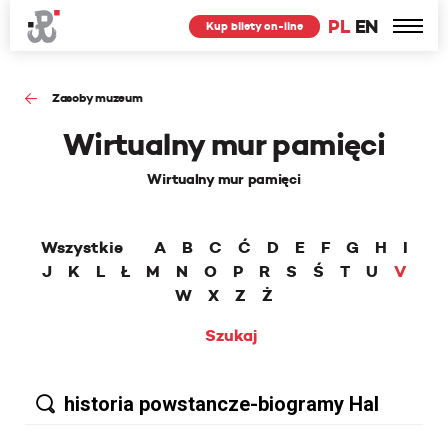
PL
EN
Kup bilety on-line
Zasoby muzeum
Wirtualny mur pamięci
Wirtualny mur pamięci
Wszystkie
A
B
C
Ć
D
E
F
G
H
I
J
K
L
Ł
M
N
O
P
R
S
Ś
T
U
V
W
X
Z
Ż
Szukaj