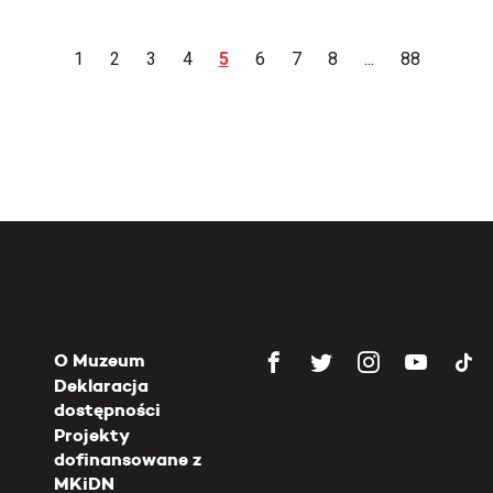
1
2
3
4
5
6
7
8
...
88
O Muzeum
Deklaracja
dostępności
Projekty
dofinansowane z
MKiDN