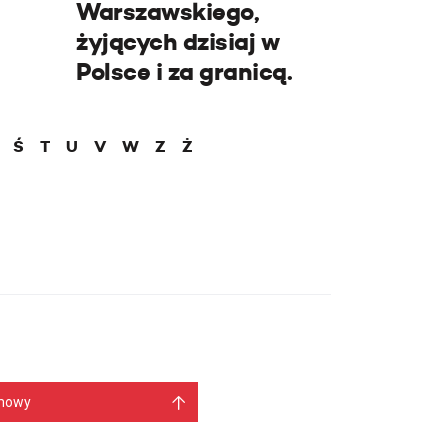
Warszawskiego,
żyjących dzisiaj w
Polsce i za granicą.
Ś
T
U
V
W
Z
Ż
mowy