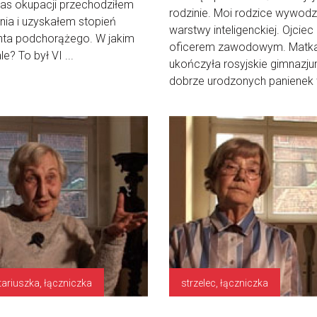
as okupacji przechodziłem
rodzinie. Moi rodzice wywodzil
nia i uzyskałem stopień
warstwy inteligenckiej. Ojciec 
nta podchorążego. W jakim
oficerem zawodowym. Matk
e? To był VI ...
ukończyła rosyjskie gimnazju
dobrze urodzonych panienek w
tariuszka, łączniczka
strzelec, łączniczka