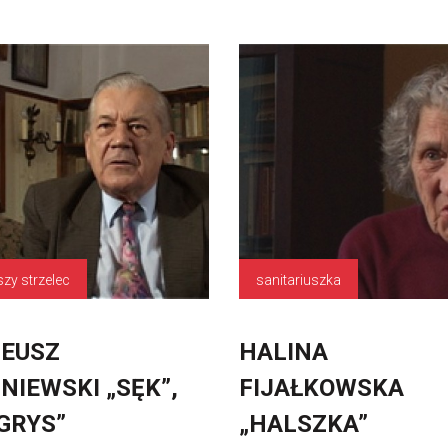
szy strzelec
sanitariuszka
EUSZ
HALINA
NIEWSKI „SĘK”,
FIJAŁKOWSKA
GRYS”
„HALSZKA”