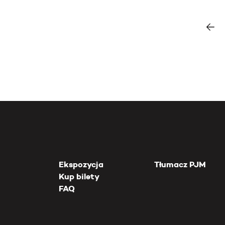
Ekspozycja
Tłumacz PJM
Kup bilety
FAQ