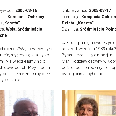
wywiadu:
2005-03-16
Data wywiadu:
2005-03-17
cja:
Kompania Ochrony
Formacja:
Kompania Ochron
u „Koszta”
Sztabu „Koszta”
ica:
Wola, Śródmieście
Dzielnica:
Śródmieście Półn
cne
Jak pani pamięta sw
o
je życie
 ch
o
dzi o ZWZ, to wtedy była
sprzed 1 września 1939 roku
racja, myśmy się znali tylko
Byłam uczennicą gimnazjum i
mi. Nie wiedzieliśmy nic o
Marii Rodziewiczówny w Kobr
ch dowódcach. Przychodzili
Jeśli chodzi o rodzinę, to mój
ytacje, ale nie znaliśmy całej
był legionistą, był osadni ...
ry konspira ...