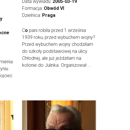
Data wywiadu:
2005-03-19
Formacja:
Obwód VI
Dzielnica:
Praga
y
C
o
pani robiła przed 1 września
ocne
1939 roku, przed wybuchem wojny?
Przed wybuchem wojny chodziłam
do szkoły podstawowej na ulicy
?
Chłodnej, ale już jeździłam na
mienia
kolonie do Julinka. Organizował ...
yniu.
 ojciec