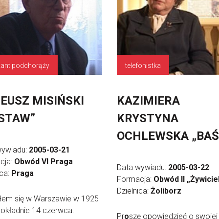
żant podchorąży
telefonistka
EUSZ MISIŃSKI
KAZIMIERA
STAW”
KRYSTYNA
OCHLEWSKA „BAŚ
wywiadu:
2005-03-21
cja:
Obwód VI Praga
Data wywiadu:
2005-03-22
ica:
Praga
Formacja:
Obwód II „Żywicie
Dzielnica:
Żoliborz
iłem się w Warszawie w 1925
dokładnie 14 czerwca.
Pr
o
szę opowiedzieć o swojej