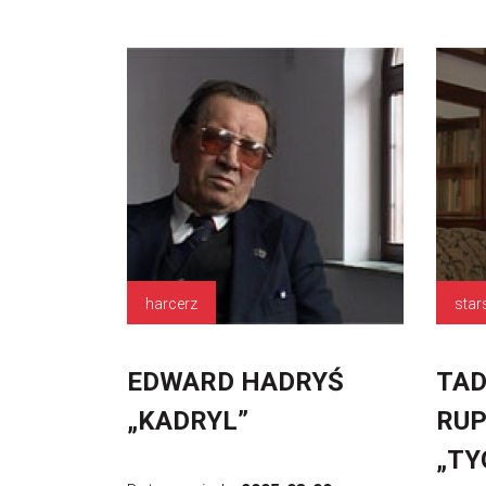
harcerz
star
EDWARD HADRYŚ
TAD
„KADRYL”
RUP
„TY