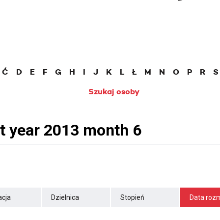
Ć
D
E
F
G
H
I
J
K
L
Ł
M
N
O
P
R
S
Szukaj osoby
cja
Dzielnica
Stopień
Data roz