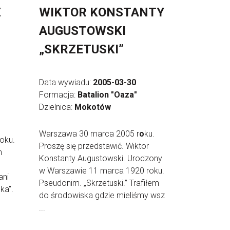
Z
WIKTOR KONSTANTY
AUGUSTOWSKI
„SKRZETUSKI”
Data wywiadu:
2005-03-30
Formacja:
Batalion "Oaza"
Dzielnica:
Mokotów
Warszawa 30 marca 2005 r
o
ku.
oku.
Proszę się przedstawić. Wiktor
n
Konstanty Augustowski. Urodzony
w Warszawie 11 marca 1920 roku.
ani
Pseudonim. „Skrzetuski.” Trafiłem
ka”.
do środowiska gdzie mieliśmy wsz
...