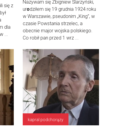
Nazywam się Zbigniew Ślarzyński,
i się z
ur
o
dziłem się 19 grudnia 1924 roku
był
w Warszawie, pseudonim „King”, w
a
czasie Powstania strzelec, a
m dla
obecnie major wojska polskiego.
 ...
Co robił pan przed 1 wrz ...
kapral podchorąży