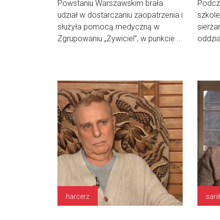
Powstaniu Warszawskim brała
Podcz
udział w dostarczaniu zaopatrzenia i
szkole
służyła pomocą medyczną w
sierża
Zgrupowaniu „Żywiciel”, w punkcie ...
oddzial
harcerz
sani