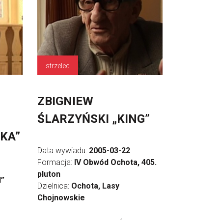
strzelec
ZBIGNIEW
ŚLARZYŃSKI „KING”
KA”
Data wywiadu:
2005-03-22
Formacja:
IV Obwód Ochota, 405.
pluton
l”
Dzielnica:
Ochota, Lasy
Chojnowskie