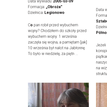
Data wywiadu:
2005-03-09
Formacja:
„Obroża”
Data 
Dzielnica:
Legionowo
Forma
Sztab
C
o
pan robił przed wybuchem
Dzieln
wojny? Chodziłem do szkoły przed
Półno
wybuchem wojny. 1 września
zaczęła się wojna, a pamiętam [jak]
Jeżeli
10 września był nalot na Jabłonnę.
konspi
To było w niedzielę, za piętn ...
piątka
naszy
na wiz
struktu