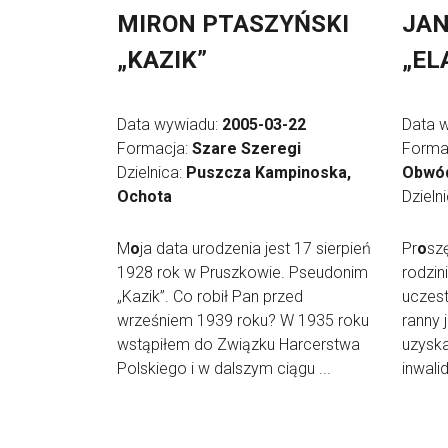
MIRON PTASZYŃSKI
JAN
„KAZIK”
„EL
Data wywiadu:
2005-03-22
Data 
Formacja:
Szare Szeregi
Forma
Dzielnica:
Puszcza Kampinoska,
Obwód 
Ochota
Dzieln
M
o
ja data urodzenia jest 17 sierpień
Pr
o
sz
1928 rok w Pruszkowie. Pseudonim
rodzin
„Kazik”. Co robił Pan przed
uczest
wrześniem 1939 roku? W 1935 roku
ranny
wstąpiłem do Związku Harcerstwa
uzysk
Polskiego i w dalszym ciągu ...
inwali