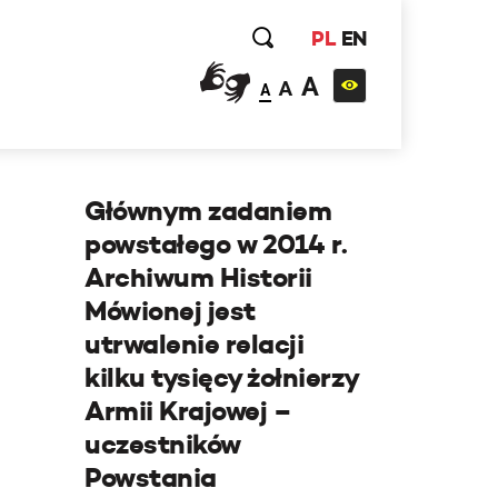
PL
EN
A
A
A
Głównym zadaniem
powstałego w 2014 r.
Archiwum Historii
Mówionej jest
utrwalenie relacji
kilku tysięcy żołnierzy
Armii Krajowej –
uczestników
Powstania