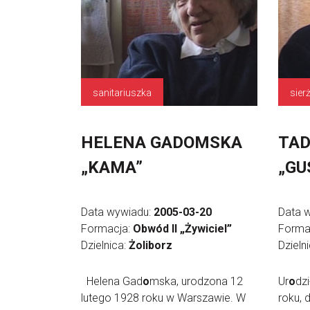
sanitariuszka
sier
HELENA GADOMSKA
TAD
„KAMA”
„GU
Data wywiadu:
2005-03-20
Data 
Formacja:
Obwód II „Żywiciel”
Forma
Dzielnica:
Żoliborz
Dzieln
Helena Gad
o
mska, urodzona 12
Ur
o
dz
lutego 1928 roku w Warszawie. W
roku, 