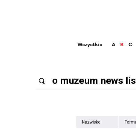
Wszystkie
A
B
C
Nazwisko
Forma