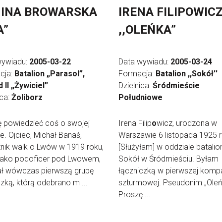
INA BROWARSKA
IRENA FILIPOWIC
A”
,,OLEŃKA”
wywiadu:
2005-03-22
Data wywiadu:
2005-03-24
cja:
Batalion „Parasol”,
Formacja:
Batalion ,,Sokół''
II „Żywiciel”
Dzielnica:
Śródmieście
ica:
Żoliborz
Południowe
ę powiedzieć coś o swojej
Irena Filip
o
wicz, urodzona w
ie. Ojciec, Michał Banaś,
Warszawie 6 listopada 1925 r
nik walk o Lwów w 1919 roku,
[Służyłam] w oddziale batalio
 jako podoficer pod Lwowem,
Sokół w Śródmieściu. Byłam
ał wówczas pierwszą grupę
łączniczką w pierwszej komp
dzką, którą odebrano m ...
szturmowej. Pseudonim „Oleń
Proszę ...