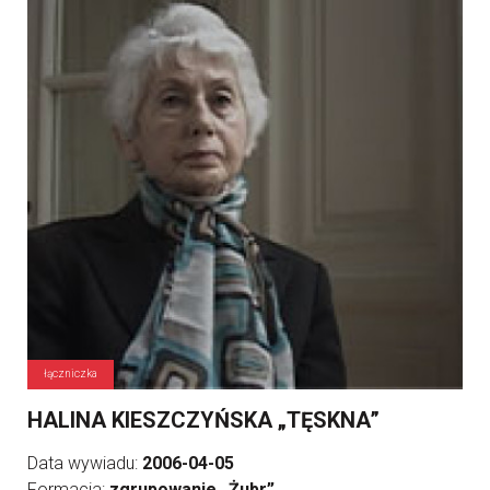
łączniczka
HALINA KIESZCZYŃSKA „TĘSKNA”
Data wywiadu:
2006-04-05
Formacja:
zgrupowanie „Żubr”