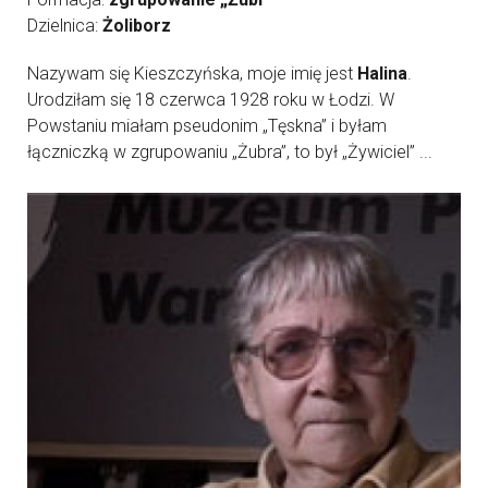
Dzielnica:
Żoliborz
Nazywam się Kieszczyńska, moje imię jest
Halina
.
Urodziłam się 18 czerwca 1928 roku w Łodzi. W
Powstaniu miałam pseudonim „Tęskna” i byłam
łączniczką w zgrupowaniu „Żubra”, to był „Żywiciel” ...