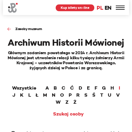
PL
EN
Kup bilety on-line
Zasoby muzeum
Archiwum Historii Mówionej
Głównym zadaniem powstałego w 2014 r. Archiwum Historii
Mówionej jest utrwalenie relacji kilku tysięcy żołnierzy Armii
Krajowej – uczestników Powstania Warszawskiego,
żyjących dzisiaj w Polsce i za granicą.
Wszystkie
A
B
C
Ć
D
E
F
G
H
I
J
K
L
Ł
M
N
O
P
R
S
Ś
T
U
V
W
Z
Ż
Szukaj osoby