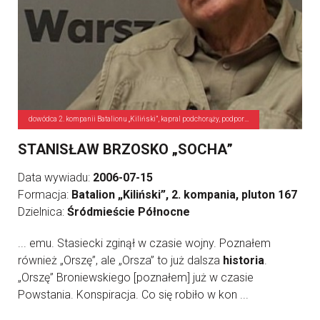
dowódca 2. kompanii Batalionu „Kiliński”, kapral podchorąży, podporucznik
STANISŁAW BRZOSKO „SOCHA”
Data wywiadu:
2006-07-15
Formacja:
Batalion „Kiliński”, 2. kompania, pluton 167
Dzielnica:
Śródmieście Północne
... emu. Stasiecki zginął w czasie wojny. Poznałem
również „Orszę”, ale „Orsza” to już dalsza
historia
.
„Orszę” Broniewskiego [poznałem] już w czasie
Powstania. Konspiracja. Co się robiło w kon ...