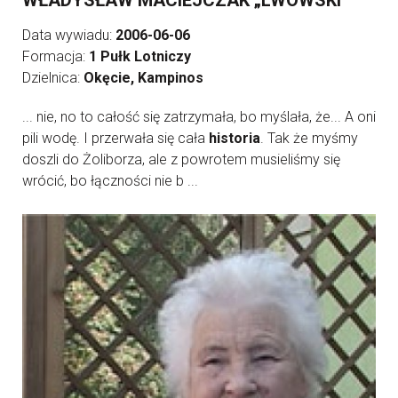
WŁADYSŁAW MACIEJCZAK „LWOWSKI”
Data wywiadu:
2006-06-06
Formacja:
1 Pułk Lotniczy
Dzielnica:
Okęcie, Kampinos
... nie, no to całość się zatrzymała, bo myślała, że... A oni
pili wodę. I przerwała się cała
historia
. Tak że myśmy
doszli do Żoliborza, ale z powrotem musieliśmy się
wrócić, bo łączności nie b ...