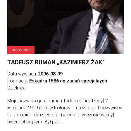
chorąży, lotnik
TADEUSZ RUMAN „KAZIMIERZ ŻAK”
Data wywiadu:
2006-08-09
Formacja:
Eskadra 1586 do zadań specjalnych
Dzielnica:
-
Moje nazwisko jest Ruman Tadeusz, [urodzony] 2
listopada
1
919 roku w Kołomyi. Teraz to jest oczywiście
na Ukrainie. Teraz jestem majorem, [w czasie wojny]
byłem chorążym. Był pan ...