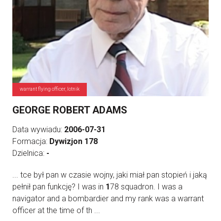
warrant flying officer, lotnik
GEORGE ROBERT ADAMS
Data wywiadu:
2006-07-31
Formacja:
Dywizjon 178
Dzielnica:
-
... tce był pan w czasie wojny, jaki miał pan stopień i jaką
pełnił pan funkcję? I was in
1
78 squadron. I was a
navigator and a bombardier and my rank was a warrant
officer at the time of th ...