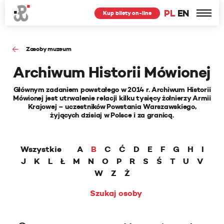
PL
EN
Kup bilety on-line
Zasoby muzeum
Archiwum Historii Mówionej
Głównym zadaniem powstałego w 2014 r. Archiwum Historii
Mówionej jest utrwalenie relacji kilku tysięcy żołnierzy Armii
Krajowej – uczestników Powstania Warszawskiego,
żyjących dzisiaj w Polsce i za granicą.
Wszystkie
A
B
C
Ć
D
E
F
G
H
I
J
K
L
Ł
M
N
O
P
R
S
Ś
T
U
V
W
Z
Ż
Szukaj osoby