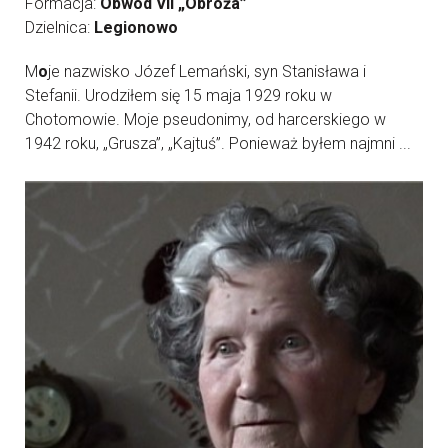
Formacja:
Obwód VII „Obroża”
Dzielnica:
Legionowo
M
o
je nazwisko Józef Lemański, syn Stanisława i
Stefanii. Urodziłem się 15 maja 1929 roku w
Chotomowie. Moje pseudonimy, od harcerskiego w
1942 roku, „Grusza”, „Kajtuś”. Ponieważ byłem najmni ...