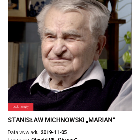
podchorąży
STANISŁAW MICHNOWSKI „MARIAN”
Data wywiadu:
2019-11-05
Formacja:
Obwód VII „Obroża”