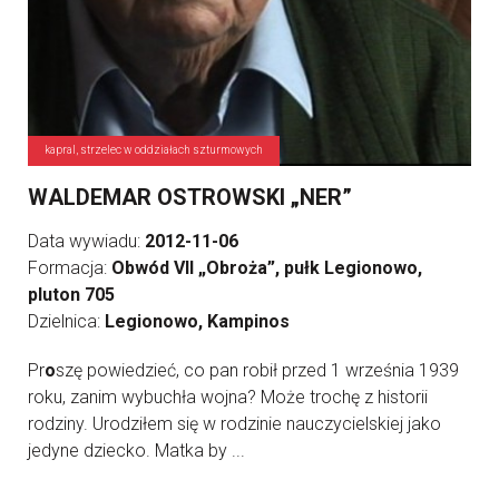
kapral, strzelec w oddziałach szturmowych
WALDEMAR OSTROWSKI „NER”
Data wywiadu:
2012-11-06
Formacja:
Obwód VII „Obroża”, pułk Legionowo,
pluton 705
Dzielnica:
Legionowo, Kampinos
Pr
o
szę powiedzieć, co pan robił przed 1 września 1939
roku, zanim wybuchła wojna? Może trochę z historii
rodziny. Urodziłem się w rodzinie nauczycielskiej jako
jedyne dziecko. Matka by ...