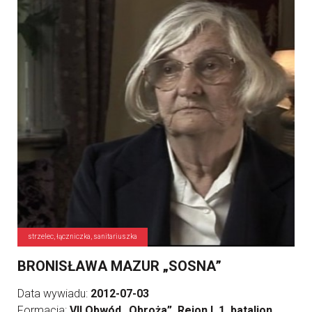
strzelec, łączniczka, sanitariuszka
BRONISŁAWA MAZUR „SOSNA”
Data wywiadu:
2012-07-03
Formacja:
VII Obwód „Obroża”, Rejon I, 1. batalion,