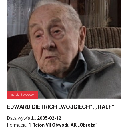
adiutant dowódcy
EDWARD DIETRICH „WOJCIECH”, „RALF”
Data wywiadu:
2005-02-12
Formacja:
1 Rejon VII Obwodu AK „Obroża”