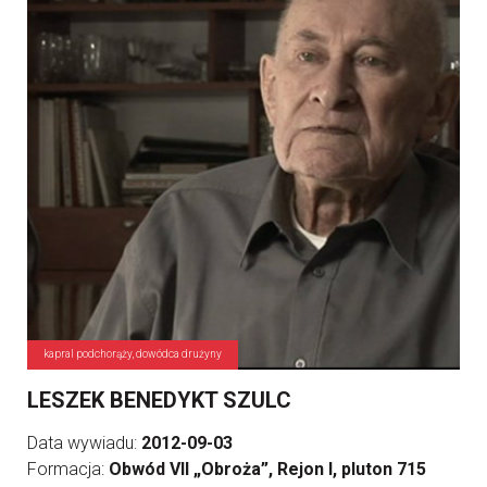
kapral podchorąży, dowódca drużyny
LESZEK BENEDYKT SZULC
Data wywiadu:
2012-09-03
Formacja:
Obwód VII „Obroża”, Rejon I, pluton 715