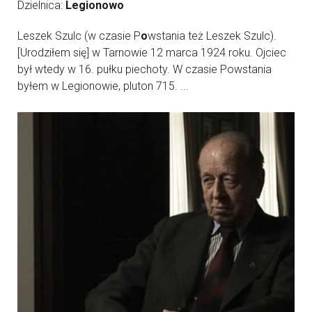
Dzielnica:
Legionowo
Leszek Szulc (w czasie P
o
wstania też Leszek Szulc).
[Urodziłem się] w Tarnowie 12 marca 1924 roku. Ojciec
był wtedy w 16. pułku piechoty. W czasie Powstania
byłem w Legionowie, pluton 715. ...