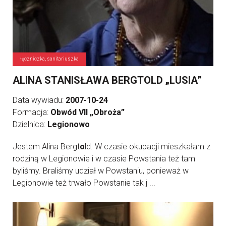
łączniczka, sanitariuszka
ALINA STANISŁAWA BERGTOLD „LUSIA”
Data wywiadu:
2007-10-24
Formacja:
Obwód VII „Obroża”
Dzielnica:
Legionowo
Jestem Alina Bergt
o
ld. W czasie okupacji mieszkałam z
rodziną w Legionowie i w czasie Powstania też tam
byliśmy. Braliśmy udział w Powstaniu, ponieważ w
Legionowie też trwało Powstanie tak j ...