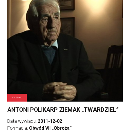
strzelec
ANTONI POLIKARP ZIEMAK „TWARDZIEL”
Data wywiadu:
2011-12-02
Formacja:
Obwód VII „Obroża”