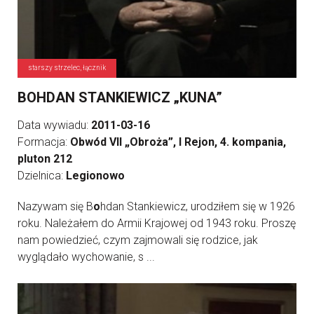
starszy strzelec, łącznik
BOHDAN STANKIEWICZ „KUNA”
Data wywiadu:
2011-03-16
Formacja:
Obwód VII „Obroża”, I Rejon, 4. kompania,
pluton 212
Dzielnica:
Legionowo
Nazywam się B
o
hdan Stankiewicz, urodziłem się w 1926
roku. Należałem do Armii Krajowej od 1943 roku. Proszę
nam powiedzieć, czym zajmowali się rodzice, jak
wyglądało wychowanie, s ...