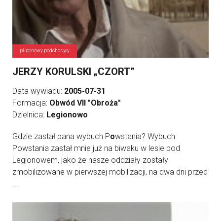
plutonowy podchorąży
JERZY KORULSKI „CZORT”
Data wywiadu:
2005-07-31
Formacja:
Obwód VII "Obroża"
Dzielnica:
Legionowo
Gdzie zastał pana wybuch P
o
wstania? Wybuch
Powstania zastał mnie już na biwaku w lesie pod
Legionowem, jako że nasze oddziały zostały
zmobilizowane w pierwszej mobilizacji, na dwa dni przed
...