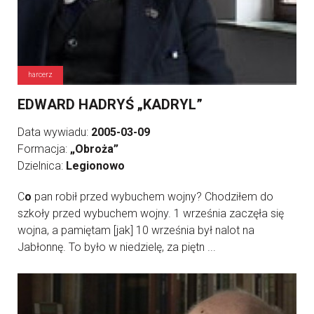
harcerz
EDWARD HADRYŚ „KADRYL”
Data wywiadu:
2005-03-09
Formacja:
„Obroża”
Dzielnica:
Legionowo
C
o
pan robił przed wybuchem wojny? Chodziłem do
szkoły przed wybuchem wojny. 1 września zaczęła się
wojna, a pamiętam [jak] 10 września był nalot na
Jabłonnę. To było w niedzielę, za piętn ...