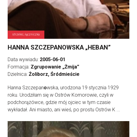
strzelec, łączniczka
HANNA SZCZEPANOWSKA „HEBAN”
Data wywiadu:
2005-06-01
Formacja:
Zgrupowanie „Żmija”
Dzielnica:
Żoliborz, Śródmieście
Hanna Szczepan
o
wska, urodzona 19 stycznia 1929
roku. Urodziłam się w Ostrów Komorowie, czyli w
podchorążówce, gdzie mój ojciec w tym czasie
wykładał. Ani miasto, ani wieś, po prostu Ostrów K ...