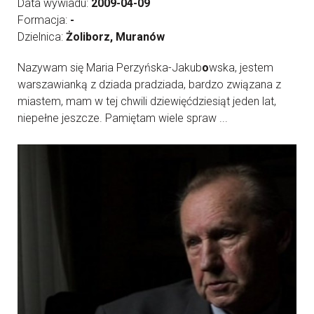
Data wywiadu:
2009-04-09
Formacja:
-
Dzielnica:
Żoliborz, Muranów
Nazywam się Maria Perzyńska-Jakub
o
wska, jestem
warszawianką z dziada pradziada, bardzo związana z
miastem, mam w tej chwili dziewięćdziesiąt jeden lat,
niepełne jeszcze. Pamiętam wiele spraw ...