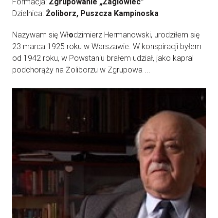
Formacja:
Zgrupowanie „Żaglowiec”
Dzielnica:
Żoliborz, Puszcza Kampinoska
Nazywam się Wł
o
dzimierz Hermanowski, urodziłem się
23 marca 1925 roku w Warszawie. W konspiracji byłem
od 1942 roku, w Powstaniu brałem udział, jako kapral
podchorąży na Żoliborzu w Zgrupowa ...