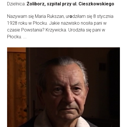
Dzielnica:
Żoliborz, szpital przy ul. Cieszkowskiego
Nazywam się Maria Rukszan, ur
o
dziłam się 8 stycznia
1928 roku w Płocku. Jakie nazwisko nosiła pani w
czasie Powstania? Krzywicka. Urodziła się pani w
Płocku. ...