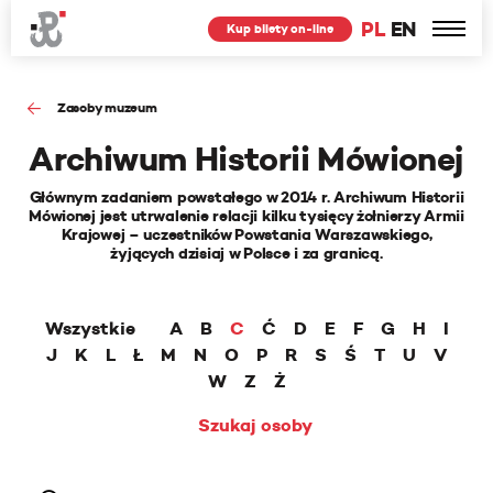
PL
EN
Kup bilety on-line
Zasoby muzeum
Archiwum Historii Mówionej
Głównym zadaniem powstałego w 2014 r. Archiwum Historii
Mówionej jest utrwalenie relacji kilku tysięcy żołnierzy Armii
Krajowej – uczestników Powstania Warszawskiego,
żyjących dzisiaj w Polsce i za granicą.
Wszystkie
A
B
C
Ć
D
E
F
G
H
I
J
K
L
Ł
M
N
O
P
R
S
Ś
T
U
V
W
Z
Ż
Szukaj osoby