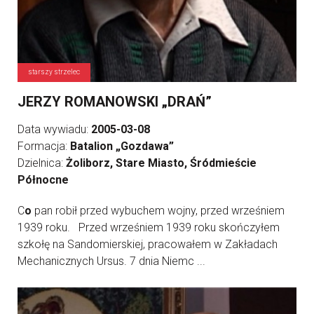
starszy strzelec
JERZY ROMANOWSKI „DRAŃ”
Data wywiadu:
2005-03-08
Formacja:
Batalion „Gozdawa”
Dzielnica:
Żoliborz, Stare Miasto, Śródmieście
Północne
C
o
pan robił przed wybuchem wojny, przed wrześniem
1939 roku. Przed wrześniem 1939 roku skończyłem
szkołę na Sandomierskiej, pracowałem w Zakładach
Mechanicznych Ursus. 7 dnia Niemc ...