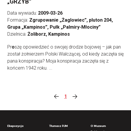
„GRZYB”
Data wywiadu:
2009-03-26
Formacja:
Zgrupowanie „Żaglowiec”, pluton 204,
Grupa „Kampinos”, Pułk „Palmiry-Młociny”
Dzielnica:
Żoliborz, Kampinos
Pr
o
szę opowiedzieć o swojej drodze bojowej – jak pan
został żołnierzem Polski Walczącej, od kiedy zaczęła się
pana konspiracja? Moja konspiracja zaczęła się z
końcem 1942 roku. ...
1
Ekspozycja
Tłumacz PJM
O Muzeum