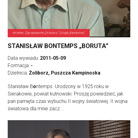
strzelec, Zgrupowanie „Żniwiarz”, Grupa „Kampinos”
STANISŁAW BONTEMPS „BORUTA”
Data wywiadu:
2011-05-09
Formacja:
-
Dzielnica:
Żoliborz, Puszcza Kampinoska
Stanisław B
o
ntemps. Urodzony w 1925 roku w
Sierakowie, powiat kutnowski. Proszę powiedzieć, jak
pan pamięta czas wybuchu II wojny światowej. II wojna
światowa dla mnie zacz ...