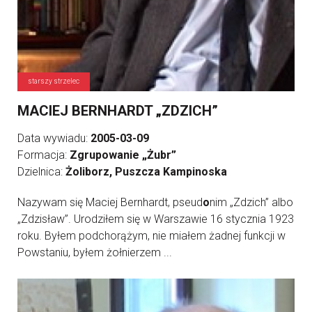
starszy strzelec
MACIEJ BERNHARDT „ZDZICH”
Data wywiadu:
2005-03-09
Formacja:
Zgrupowanie „Żubr”
Dzielnica:
Żoliborz, Puszcza Kampinoska
Nazywam się Maciej Bernhardt, pseud
o
nim „Zdzich” albo
„Zdzisław”. Urodziłem się w Warszawie 16 stycznia 1923
roku. Byłem podchorążym, nie miałem żadnej funkcji w
Powstaniu, byłem żołnierzem ...