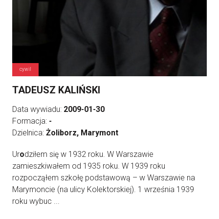
cywil
TADEUSZ KALIŃSKI
Data wywiadu:
2009-01-30
Formacja:
-
Dzielnica:
Żoliborz, Marymont
Ur
o
dziłem się w 1932 roku. W Warszawie
zamieszkiwałem od 1935 roku. W 1939 roku
rozpocząłem szkołę podstawową – w Warszawie na
Marymoncie (na ulicy Kolektorskiej). 1 września 1939
roku wybuc ...