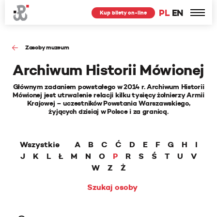
PL
EN
Kup bilety on-line
Zasoby muzeum
Archiwum Historii Mówionej
Głównym zadaniem powstałego w 2014 r. Archiwum Historii
Mówionej jest utrwalenie relacji kilku tysięcy żołnierzy Armii
Krajowej – uczestników Powstania Warszawskiego,
żyjących dzisiaj w Polsce i za granicą.
Wszystkie
A
B
C
Ć
D
E
F
G
H
I
J
K
L
Ł
M
N
O
P
R
S
Ś
T
U
V
W
Z
Ż
Szukaj osoby