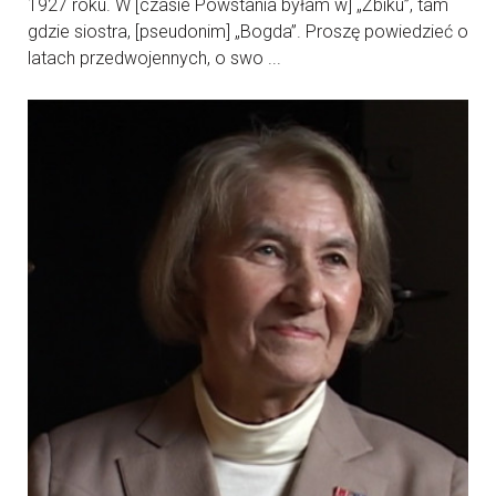
1927 roku. W [czasie Powstania byłam w] „Żbiku”, tam
gdzie siostra, [pseudonim] „Bogda”. Proszę powiedzieć o
latach przedwojennych, o swo ...