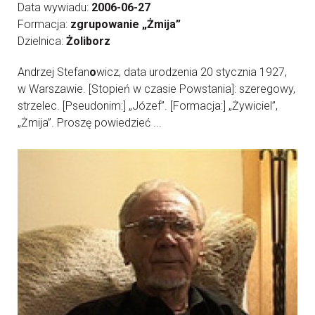
Data wywiadu:
2006-06-27
Formacja:
zgrupowanie „Żmija”
Dzielnica:
Żoliborz
Andrzej Stefan
o
wicz, data urodzenia 20 stycznia 1927,
w Warszawie. [Stopień w czasie Powstania]: szeregowy,
strzelec. [Pseudonim:] „Józef”. [Formacja:] „Żywiciel”,
„Żmija”. Proszę powiedzieć ...