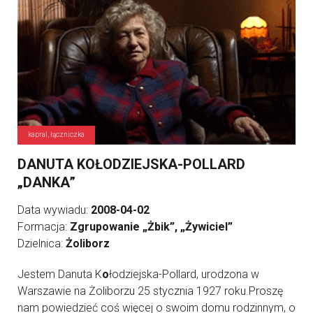
kapral, łączniczka
DANUTA KOŁODZIEJSKA-POLLARD
„DANKA”
Data wywiadu:
2008-04-02
Formacja:
Zgrupowanie „Żbik”, „Żywiciel”
Dzielnica:
Żoliborz
Jestem Danuta K
o
łodziejska-Pollard, urodzona w
Warszawie na Żoliborzu 25 stycznia 1927 roku.Proszę
nam powiedzieć coś więcej o swoim domu rodzinnym, o