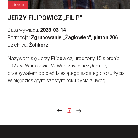
strzelec
JERZY FILIPOWICZ „FILIP”
Data wywiadu:
2023-03-14
Formacja:
Zgrupowanie „Żaglowiec”, pluton 206
Dzielnica:
Żoliborz
Nazywam się Jerzy Filip
o
wicz, urodzony 15 sierpnia
1927 w Warszawie. W Warszawie uczyłem się i
przebywałem do pięćdziesiątego szóstego roku życia.
W pięćdziesiątym szóstym roku życia z uwagi ...
7