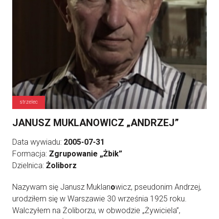
strzelec
JANUSZ MUKLANOWICZ „ANDRZEJ”
Data wywiadu:
2005-07-31
Formacja:
Zgrupowanie „Żbik”
Dzielnica:
Żoliborz
Nazywam się Janusz Muklan
o
wicz, pseudonim Andrzej,
urodziłem się w Warszawie 30 września 1925 roku.
Walczyłem na Żoliborzu, w obwodzie „Żywiciela”,