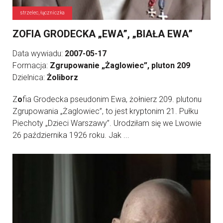
strzelec, łączniczka
ZOFIA GRODECKA „EWA”, „BIAŁA EWA”
Data wywiadu:
2007-05-17
Formacja:
Zgrupowanie „Żaglowiec”, pluton 209
Dzielnica:
Żoliborz
Z
o
fia Grodecka pseudonim Ewa, żołnierz 209. plutonu
Zgrupowania „Żaglowiec”, to jest kryptonim 21. Pułku
Piechoty „Dzieci Warszawy”. Urodziłam się we Lwowie
26 października 1926 roku. Jak ...