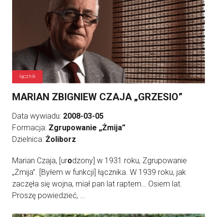
łącznik
MARIAN ZBIGNIEW CZAJA „GRZESIO”
Data wywiadu:
2008-03-05
Formacja:
Zgrupowanie „Żmija”
Dzielnica:
Żoliborz
Marian Czaja, [ur
o
dzony] w 1931 roku, Zgrupowanie
„Żmija”. [Byłem w funkcji] łącznika. W 1939 roku, jak
zaczęła się wojna, miał pan lat raptem… Osiem lat.
Proszę powiedzieć, ...