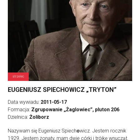
strzelec
EUGENIUSZ SPIECHOWICZ „TRYTON”
Data wywiadu:
2011-05-17
Formacja:
Zgrupowanie „Żaglowiec”, pluton 206
Dzielnica:
Żoliborz
Nazywam się Eugeniusz Spiech
o
wicz. Jestem rocznik
1929. Jestem żonaty, mam dwie córki i trójkę wnucząt.