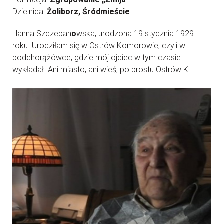
Dzielnica:
Żoliborz, Śródmieście
Hanna Szczepan
o
wska, urodzona 19 stycznia 1929
roku. Urodziłam się w Ostrów Komorowie, czyli w
podchorążówce, gdzie mój ojciec w tym czasie
wykładał. Ani miasto, ani wieś, po prostu Ostrów K ...