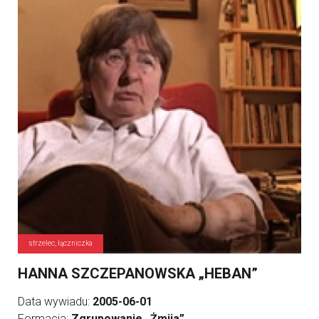
strzelec, łączniczka
HANNA SZCZEPANOWSKA „HEBAN”
Data wywiadu:
2005-06-01
Formacja:
Zgrupowanie „Żmija”