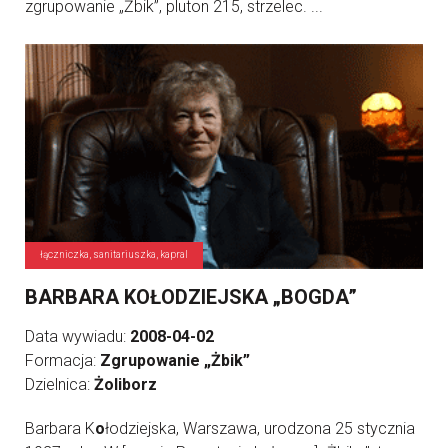
zgrupowanie „Żbik”, pluton 215, strzelec. ...
łączniczka, sanitariuszka, kapral
BARBARA KOŁODZIEJSKA „BOGDA”
Data wywiadu:
2008-04-02
Formacja:
Zgrupowanie „Żbik”
Dzielnica:
Żoliborz
Barbara K
o
łodziejska, Warszawa, urodzona 25 stycznia