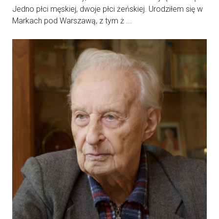
Jedno płci męskiej, dwoje płci żeńskiej. Urodziłem się w
Markach pod Warszawą, z tym ż ...