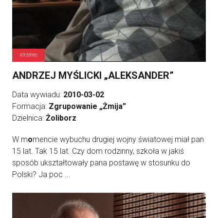
strzelec
ANDRZEJ MYŚLICKI „ALEKSANDER”
Data wywiadu:
2010-03-02
Formacja:
Zgrupowanie „Żmija”
Dzielnica:
Żoliborz
W m
o
mencie wybuchu drugiej wojny światowej miał pan
15 lat. Tak 15 lat. Czy dom rodzinny, szkoła w jakiś
sposób ukształtowały pana postawę w stosunku do
Polski? Ja poc ...