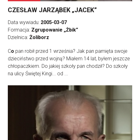
CZESŁAW JARZĄBEK „JACEK”
Data wywiadu:
2005-03-07
Formacja:
Zgrupowanie „Żbik”
Dzielnica:
Żoliborz
C
o
pan robił przed 1 września? Jak pan pamięta swoje
dzieciństwo przed wojną? Miałem 14 lat, byłem jeszcze
chłopaczkiem. Do jakiej szkoły pan chodził? Do szkoły
na ulicy Świętej Kingi... od ...