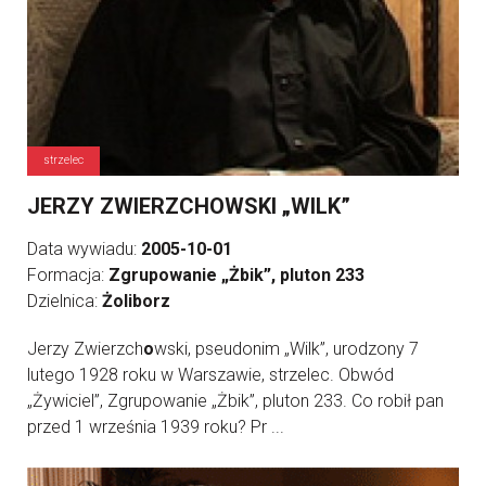
strzelec
JERZY ZWIERZCHOWSKI „WILK”
Data wywiadu:
2005-10-01
Formacja:
Zgrupowanie „Żbik”, pluton 233
Dzielnica:
Żoliborz
Jerzy Zwierzch
o
wski, pseudonim „Wilk”, urodzony 7
lutego 1928 roku w Warszawie, strzelec. Obwód
„Żywiciel”, Zgrupowanie „Żbik”, pluton 233. Co robił pan
przed 1 września 1939 roku? Pr ...