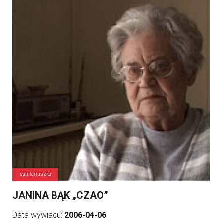
sanitariuszka
JANINA BĄK „CZAO”
Data wywiadu:
2006-04-06