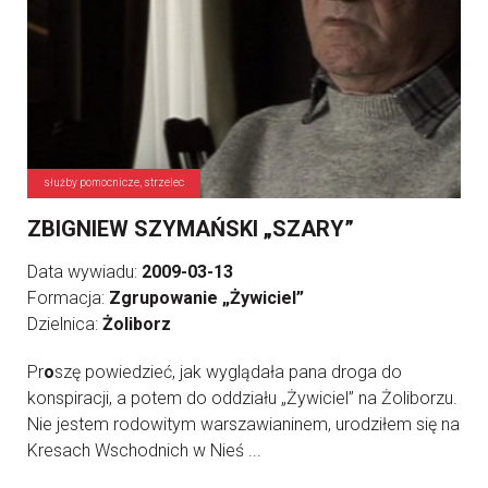
służby pomocnicze, strzelec
ZBIGNIEW SZYMAŃSKI „SZARY”
Data wywiadu:
2009-03-13
Formacja:
Zgrupowanie „Żywiciel”
Dzielnica:
Żoliborz
Pr
o
szę powiedzieć, jak wyglądała pana droga do
konspiracji, a potem do oddziału „Żywiciel” na Żoliborzu.
Nie jestem rodowitym warszawianinem, urodziłem się na
Kresach Wschodnich w Nieś ...