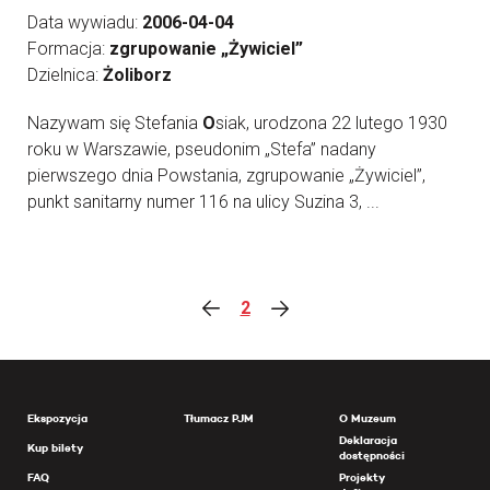
Data wywiadu:
2006-04-04
Formacja:
zgrupowanie „Żywiciel”
Dzielnica:
Żoliborz
Nazywam się Stefania
O
siak, urodzona 22 lutego 1930
roku w Warszawie, pseudonim „Stefa” nadany
pierwszego dnia Powstania, zgrupowanie „Żywiciel”,
punkt sanitarny numer 116 na ulicy Suzina 3, ...
2
Ekspozycja
Tłumacz PJM
O Muzeum
Deklaracja
Kup bilety
dostępności
FAQ
Projekty