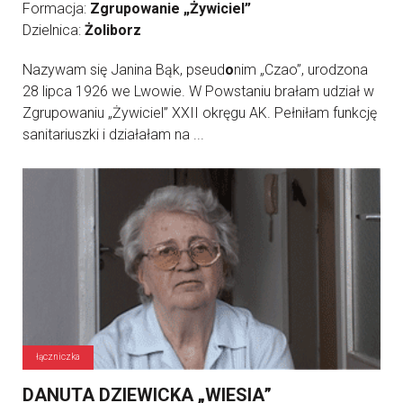
Formacja:
Zgrupowanie „Żywiciel”
Dzielnica:
Żoliborz
Nazywam się Janina Bąk, pseud
o
nim „Czao”, urodzona
28 lipca 1926 we Lwowie. W Powstaniu brałam udział w
Zgrupowaniu „Żywiciel” XXII okręgu AK. Pełniłam funkcję
sanitariuszki i działałam na ...
łączniczka
DANUTA DZIEWICKA „WIESIA”