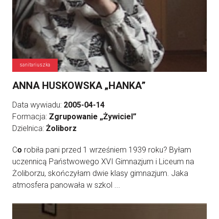
sanitariuszka
ANNA HUSKOWSKA „HANKA”
Data wywiadu:
2005-04-14
Formacja:
Zgrupowanie „Żywiciel”
Dzielnica:
Żoliborz
C
o
robiła pani przed 1 wrześniem 1939 roku? Byłam
uczennicą Państwowego XVI Gimnazjum i Liceum na
Żoliborzu, skończyłam dwie klasy gimnazjum. Jaka
atmosfera panowała w szkol ...