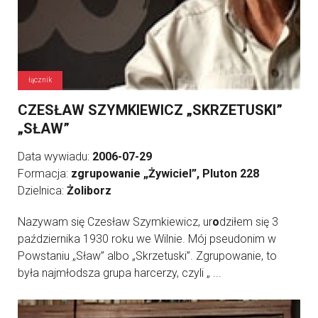
łącznik
CZESŁAW SZYMKIEWICZ „SKRZETUSKI”
„SŁAW”
Data wywiadu:
2006-07-29
Formacja:
zgrupowanie „Żywiciel”, Pluton 228
Dzielnica:
Żoliborz
Nazywam się Czesław Szymkiewicz, ur
o
dziłem się 3
października 1930 roku we Wilnie. Mój pseudonim w
Powstaniu „Sław” albo „Skrzetuski”. Zgrupowanie, to
była najmłodsza grupa harcerzy, czyli „ ...