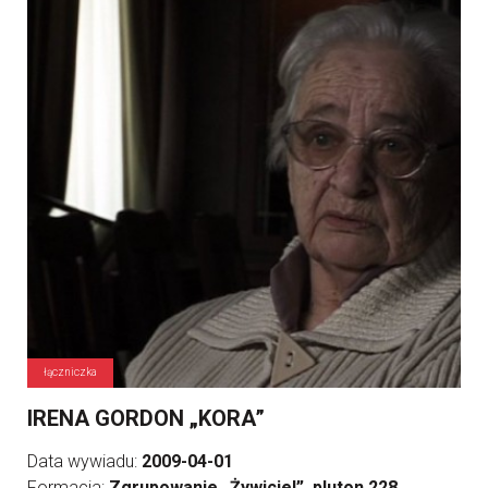
łączniczka
IRENA GORDON „KORA”
Data wywiadu:
2009-04-01
Formacja:
Zgrupowanie „Żywiciel”, pluton 228