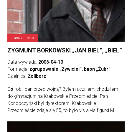
starszy strzelec
ZYGMUNT BORKOWSKI „JAN BIEL”, „BIEL”
Data wywiadu:
2006-04-10
Formacja:
zgrupowanie „Żywiciel”, baon „Żubr”
Dzielnica:
Żoliborz
C
o
robił pan przed wojną? Byłem uczniem, chodziłem
do gimnazjum na Krakowskie Przedmieście. Pan
Konopczyński był dyrektorem. Krakowskie
Przedmieście zdaje się 55, to było vis a vis figurki M ...