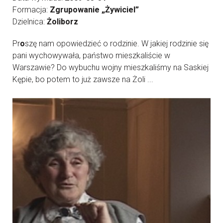
Formacja:
Zgrupowanie „Żywiciel”
Dzielnica:
Żoliborz
Pr
o
szę nam opowiedzieć o rodzinie. W jakiej rodzinie się
pani wychowywała, państwo mieszkaliście w
Warszawie? Do wybuchu wojny mieszkaliśmy na Saskiej
Kępie, bo potem to już zawsze na Żoli ...