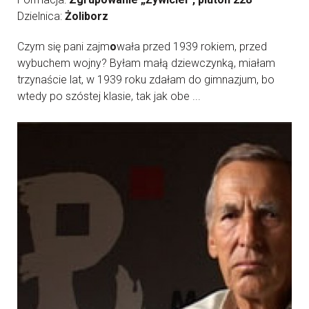
Dzielnica:
Żoliborz
Czym się pani zajm
o
wała przed 1939 rokiem, przed
wybuchem wojny? Byłam małą dziewczynką, miałam
trzynaście lat, w 1939 roku zdałam do gimnazjum, bo
wtedy po szóstej klasie, tak jak obe ...