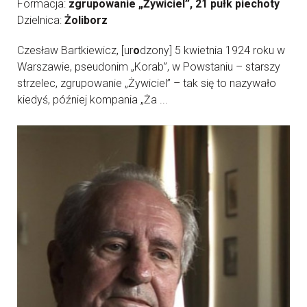
Formacja:
zgrupowanie „Żywiciel”, 21 pułk piechoty
Dzielnica:
Żoliborz
Czesław Bartkiewicz, [ur
o
dzony] 5 kwietnia 1924 roku w
Warszawie, pseudonim „Korab”, w Powstaniu – starszy
strzelec, zgrupowanie „Żywiciel” – tak się to nazywało
kiedyś, później kompania „Ża ...