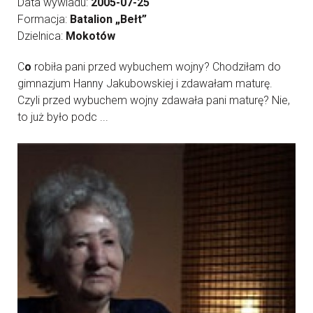
Data wywiadu:
2005-07-25
Formacja:
Batalion „Bełt”
Dzielnica:
Mokotów
C
o
robiła pani przed wybuchem wojny? Chodziłam do
gimnazjum Hanny Jakubowskiej i zdawałam maturę.
Czyli przed wybuchem wojny zdawała pani maturę? Nie,
to już było podc ...