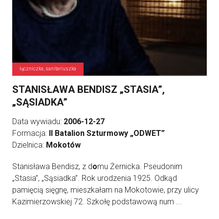
łączniczka, sanitariuszka
STANISŁAWA BENDISZ „STASIA”,
„SĄSIADKA”
Data wywiadu:
2006-12-27
Formacja:
II Batalion Szturmowy „ODWET”
Dzielnica:
Mokotów
Stanisława Bendisz, z d
o
mu Żernicka. Pseudonim
„Stasia”, „Sąsiadka”. Rok urodzenia 1925. Odkąd
pamięcią sięgnę, mieszkałam na Mokotowie, przy ulicy
Kazimierzowskiej 72. Szkołę podstawową num ...