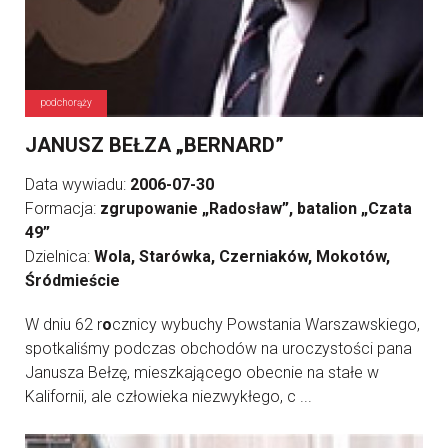
podchorąży
JANUSZ BEŁZA „BERNARD”
Data wywiadu:
2006-07-30
Formacja:
zgrupowanie „Radosław”, batalion „Czata
49”
Dzielnica:
Wola, Starówka, Czerniaków, Mokotów,
Śródmieście
W dniu 62 r
o
cznicy wybuchy Powstania Warszawskiego,
spotkaliśmy podczas obchodów na uroczystości pana
Janusza Bełzę, mieszkającego obecnie na stałe w
Kalifornii, ale człowieka niezwykłego, c ...