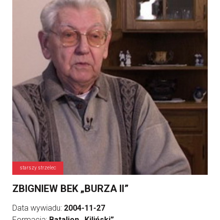
starszy strzelec
ZBIGNIEW BEK „BURZA II”
Data wywiadu:
2004-11-27
Formacja:
Batalion „Kiliński”