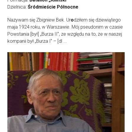
Dzielnica:
Śródmieście Północne
Nazywam się Zbigniew Bek. Ur
o
dziłem się dziewiątego
maja 1924 roku, w Warszawie. Mój pseudonim w czasie
Powstania [był] „Burza II”, ze względu na to, że w naszej
kompanii był „Burza I” – [dl ...