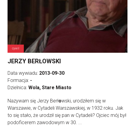
cywil
JERZY BERŁOWSKI
Data wywiadu:
2013-09-30
Formacja:
-
Dzielnica:
Wola, Stare Miasto
Nazywam się Jerzy Berł
o
wski, urodziłem się w
Warszawie, w Cytadeli Warszawskiej, w 1932 roku. Jak
to się stało, że urodził się pan w Cytadeli? Ojciec mój był
podoficerem zawodowym w 30. ...