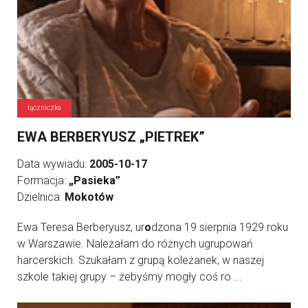
łączniczka
EWA BERBERYUSZ „PIETREK”
Data wywiadu:
2005-10-17
Formacja:
„Pasieka”
Dzielnica:
Mokotów
Ewa Teresa Berberyusz, ur
o
dzona 19 sierpnia 1929 roku
w Warszawie. Należałam do różnych ugrupowań
harcerskich. Szukałam z grupą koleżanek, w naszej
szkole takiej grupy – żebyśmy mogły coś ro ...