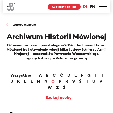
PL
EN
Kup bilety on-line
Zasoby muzeum
Archiwum Historii Mówionej
Głównym zadaniem powstałego w 2014 r. Archiwum Historii
Mówionej jest utrwalenie relacji kilku tysięcy żołnierzy Armii
Krajowej – uczestników Powstania Warszawskiego,
żyjących dzisiaj w Polsce i za granicą.
Wszystkie
A
B
C
Ć
D
E
F
G
H
I
J
K
L
Ł
M
N
O
P
R
S
Ś
T
U
V
W
Z
Ż
Szukaj osoby