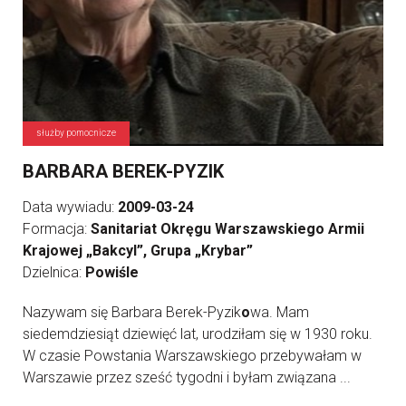
służby pomocnicze
BARBARA BEREK-PYZIK
Data wywiadu:
2009-03-24
Formacja:
Sanitariat Okręgu Warszawskiego Armii
Krajowej „Bakcyl”, Grupa „Krybar”
Dzielnica:
Powiśle
Nazywam się Barbara Berek-Pyzik
o
wa. Mam
siedemdziesiąt dziewięć lat, urodziłam się w 1930 roku.
W czasie Powstania Warszawskiego przebywałam w
Warszawie przez sześć tygodni i byłam związana ...