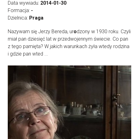
Data wywiadu:
2014-01-30
Formacja:
-
Dzielnica:
Praga
Nazywam się Jerzy Bereda, ur
o
dzony w 1930 roku. Czyli
miał pan dziesięć lat w przedwojennym świecie. Co pan
z tego pamięta? W jakich warunkach żyła wtedy rodzina
i gdzie pan wted ...