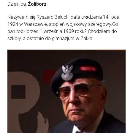
Dzielnica:
Żoliborz
Nazywam się Ryszard Beluch, data ur
o
dzenia 14 lipca
1924 w Warszawie, stopień wojskowy szeregowy.Co
pan robił przed 1 września 1939 roku? Chodziłem do
szkoły, a ostatnio do gimnazjum w Zakła ...