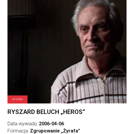
strzelec
RYSZARD BELUCH „HEROS”
Data wywiadu:
2006-04-06
Formacja:
Zgrupowanie „Żyrafa”