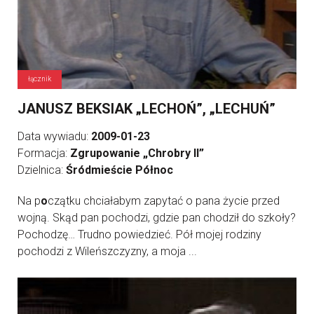
łącznik
JANUSZ BEKSIAK „LECHOŃ”, „LECHUŃ”
Data wywiadu:
2009-01-23
Formacja:
Zgrupowanie „Chrobry II”
Dzielnica:
Śródmieście Północ
Na p
o
czątku chciałabym zapytać o pana życie przed
wojną. Skąd pan pochodzi, gdzie pan chodził do szkoły?
Pochodzę… Trudno powiedzieć. Pół mojej rodziny
pochodzi z Wileńszczyzny, a moja ...